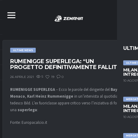
ULTI
ULTIME NEWS
RUMENIGGE SUPERLEGA: “UN
ULTIME
PROGETTO DEFINITIVAMENTE FALLITO”
MILAN,
INTRE
5
19
0
26 APRILE 2021
10 AGOST
RUMENIGGE
SUPERLEGA
– Ecco le parole del dirigente del
Bayern
Monaco
,
Karl
Heinz
Rummenigge
in un’intervista al quotidiano
MERCA
tedesco Bild. L’ex fuoriclasse appare critico verso l’iniziativa di fondare
MILAN,
una
superlega
:
INTRE
10 AGOST
Fonte: Europacalcio.it
MERCA