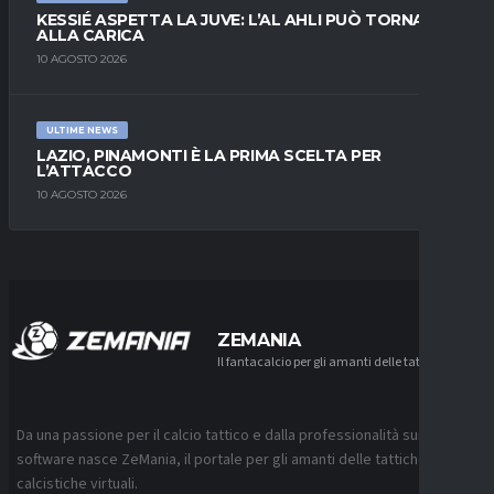
KESSIÉ ASPETTA LA JUVE: L’AL AHLI PUÒ TORNARE
ALLA CARICA
10 AGOSTO 2026
ULTIME NEWS
LAZIO, PINAMONTI È LA PRIMA SCELTA PER
L’ATTACCO
10 AGOSTO 2026
ZEMANIA
Il fantacalcio per gli amanti delle tattiche
Da una passione per il calcio tattico e dalla professionalità sui
software nasce ZeMania, il portale per gli amanti delle tattiche
calcistiche virtuali.