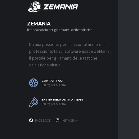
MERCA
ZEMANIA
Il fantacalcio per gli amanti delle tattiche
MERCATO
LAZIO, I
L’OFFER
Da una passione per il calcio tattico e dalla
9 AGOSTO 2
professionalità sui software nasce ZeMania,
MERCATO
il portale per gli amanti delle tattiche
JUVENTU
calcistiche virtuali.
CONTINU
FRATTES
9 AGOSTO 2
CONTATTACI
INFO@ZEMANIA.IT
MERCATO
NAPOLI,
C’È ANC
ENTRA NEL NOSTRO TEAM
9 AGOSTO 2
INFO@ZEMANIA.IT
FACEBOOK
INSTAGRAM