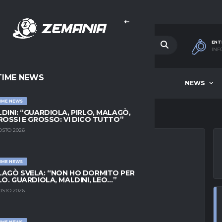
ENT
INF
TIME NEWS
HOME
BEST OF WEEK
NEWS
IME NEWS
DINI: “GUARDIOLA, PIRLO, MALAGÒ,
ROSSI E GROSSO: VI DICO TUTTO”
OSTO 2026
IME NEWS
INA VLAHOVIC:
AGÒ SVELA: “NON HO DORMITO PER
LO. GUARDIOLA, MALDINI, LEO…”
 IL RISULTATO, MA
OSTO 2026
IME NEWS