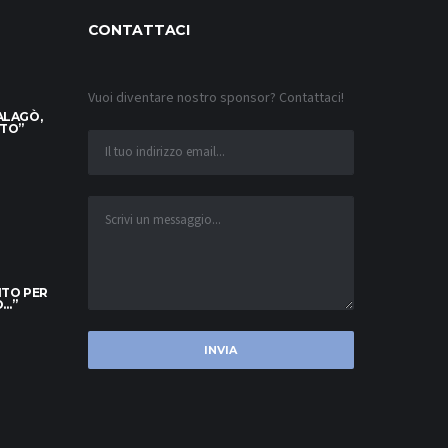
CONTATTACI
Vuoi diventare nostro sponsor? Contattaci!
ALAGÒ,
TTO”
ITO PER
O…”