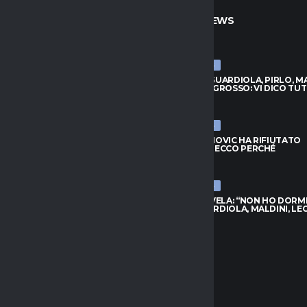
TO
ULTIME NEWS
ULTIME NEWS
VANOVIC HA RIFIUTATO
MALDINI: “GUARDIOLA, PIRLO, M
TA: ECCO PERCHÉ
DE ROSSI E GROSSO: VI DICO TU
026
9 AGOSTO 2026
ULTIME NEWS
S, KESSIÉ ASPETTA:
LAZIO, IVANOVIC HA RIFIUTATO
ANO I CONTATTI. SPUNTA
L’OFFERTA: ECCO PERCHÉ
I
9 AGOSTO 2026
026
ULTIME NEWS
MALAGÒ SVELA: “NON HO DORM
 LUKAKU VERSO IL FENERBAHCE:
PIRLO. GUARDIOLA, MALDINI, LE
ORA DISTANZA
9 AGOSTO 2026
026