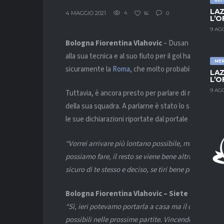
LAZ
4 MAGGIO 2021
4
16
0
L’O
9 AG
Bologna Fiorentina Vlahovic
– Dusan Vlahovic è l
alla sua tecnica e al suo fiuto per il gol ha attirato 
ME
sicuramente la
Roma
, che molto probabilmente sal
LAZ
L’O
9 AG
Tuttavia, è ancora presto per parlare di mercato. E
della sua squadra. A parlarne è stato lo stesso attacc
le sue dichiarazioni riportate dal portale
alfredoped
“Vorrei arrivare più lontano possibile, ma l’unica 
possiamo fare, il resto se viene bene altrimenti è u
sicuro di te stesso e deciso, se tiri bene per il portier
Bologna Fiorentina Vlahovic – Siete amareggiat
“Sì, ieri potevamo portarla a casa ma il calcio è q
possibili nelle prossime partite. Vincendo a Bolog