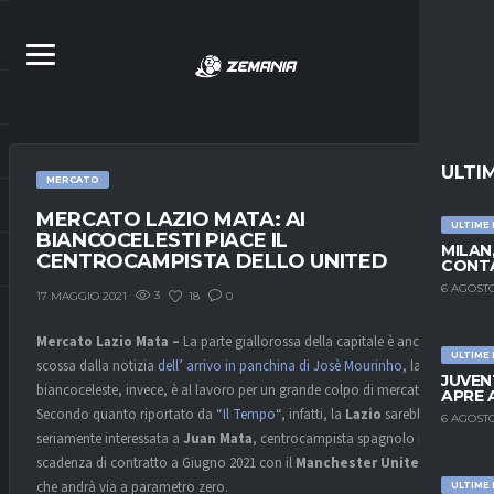
ULTI
MERCATO
MERCATO LAZIO MATA: AI
ULTIME
BIANCOCELESTI PIACE IL
MILAN
CENTROCAMPISTA DELLO UNITED
CONTA
6 AGOSTO
3
18
0
17 MAGGIO 2021
Mercato Lazio Mata –
La parte giallorossa della capitale è ancora
ULTIME
scossa dalla notizia
dell’ arrivo in panchina di Josè Mourinho
, la parte
JUVEN
biancoceleste, invece, è al lavoro per un grande colpo di mercato.
APRE 
Secondo quanto riportato da “
Il Tempo
“, infatti, la
Lazio
sarebbe
6 AGOSTO
seriamente interessata a
Juan Mata
, centrocampista spagnolo in
scadenza di contratto a Giugno 2021 con il
Manchester United
e
che andrà via a parametro zero.
ULTIME