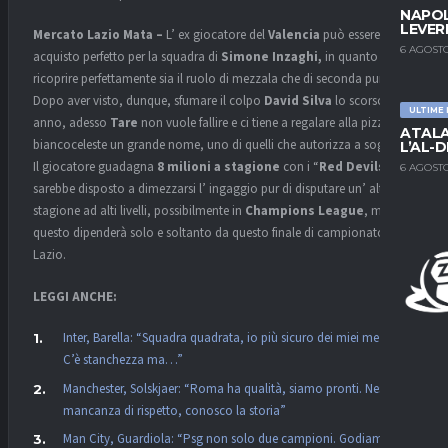
NAPOL
LEVER
Mercato Lazio Mata –
L’ ex giocatore del
Valencia
può essere l’
6 AGOSTO
acquisto perfetto per la squadra di
Simone Inzaghi,
in quanto può
ricoprire perfettamente sia il ruolo di mezzala che di seconda punta.
Dopo aver visto, dunque, sfumare il colpo
David Silva
lo scorso
ULTIME
anno, adesso
Tare
non vuole fallire e ci tiene a regalare alla pizza
ATALA
biancoceleste un grande nome, uno di quelli che autorizza a sognare.
L’AL-D
Il giocatore guadagna
8 milioni a stagione
con i “
Red Devils
“, ma
6 AGOSTO
sarebbe disposto a dimezzarsi l’ ingaggio pur di disputare un’ altra
stagione ad alti livelli, possibilmente in
Champions League
, ma
questo dipenderà solo e soltanto da questo finale di campionato della
Lazio.
LEGGI ANCHE:
Inter, Barella: “Squadra quadrata, io più sicuro dei miei mezzi.
C’è stanchezza ma…”
Manchester, Solskjaer: “Roma ha qualità, siamo pronti. Nessuna
mancanza di rispetto, conosco la storia”
Man City, Guardiola: “Psg non solo due campioni. Godiamoci la