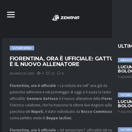
ULTI
ULTIME NEWS
FIORENTINA, ORA È UFFICIALE: GATTUSO
MERCA
È IL NUOVO ALLENATORE
LUCUM
BOLOG
4
22
0
26 MAGGIO 2021
7 AGOSTO
Fiorentina, ora è ufficiale –
La notizia era nell’ aria già da
parecchie settimane e nel pomeriggio di oggi si è avuta la tanto attesa
ULTIME
ufficialità:
Gennaro Gattuso
è il nuovo allenatore della
Fiorentina
.
LUCUM
Il tecnico calabrese, che ha trascorso le ultime due stagioni sulla
BOLOG
panchina del
Napoli
, è stato individuato da
Rocco Commisso
7 AGOSTO
come perfetto erede di
Beppe Iachini
.
Fiorentina, ora è ufficiale –
Ad annunciare l’ ufficialità del nuovo
ULTIME