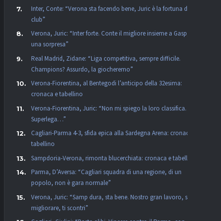
Inter, Conte: “Verona sta facendo bene, Juric è la fortuna dei
club”
Verona, Juric: “Inter forte. Conte il migliore insieme a Gasp, non
una sorpresa”
Real Madrid, Zidane: “Liga competitiva, sempre difficile.
Champions? Assurdo, la giocheremo”
Verona-Fiorentina, al Bentegodi l’anticipo della 32esima:
cronaca e tabellino
Verona-Fiorentina, Juric: “Non mi spiego la loro classifica. La
Superlega…”
Cagliari-Parma 4-3, sfida epica alla Sardegna Arena: cronaca e
tabellino
Sampdoria-Verona, rimonta blucerchiata: cronaca e tabellino
Parma, D’Aversa: “Cagliari squadra di una regione, di un
popolo, non è gara normale”
Verona, Juric: “Samp dura, sta bene. Nostro gran lavoro, se vuoi
migliorare, ti scontri”