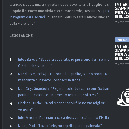
INTER
tecnico, il quale inizierà questa nuova avventura il
1 Luglio
, è stato
SAPPI
proprio il numero uno viola con queste parole, trascritte sul
profilo
PER A
BELLO
Instagram della società
: “Gennaro Gattuso sarà il nuovo allenatore
7 AGOSTO
della Fiorentina”.
LEGGI ANCHE:
MERCA
INTER
SAPPI
PER A
BELLO
Inter, Barella: “Squadra quadrata, io più sicuro dei miei mezzi.
7 AGOSTO
C’è stanchezza ma…”
Manchester, Solskjaer: “Roma ha qualità, siamo pronti. Nessuna
mancanza di rispetto, conosco la storia”
Man City, Guardiola: “Psg non solo due campioni. Godiamoci la
partita, pressione e il momento restando noi stessi”
Chelsea, Tuchel: “Real Madrid? Servirà la nostra miglior
versione”
Inter-Verona, Darmian ancora decisivo: così contro l’Hellas
Milan, Pioli: “Lazio forte, mi aspetto gara equilibrata”