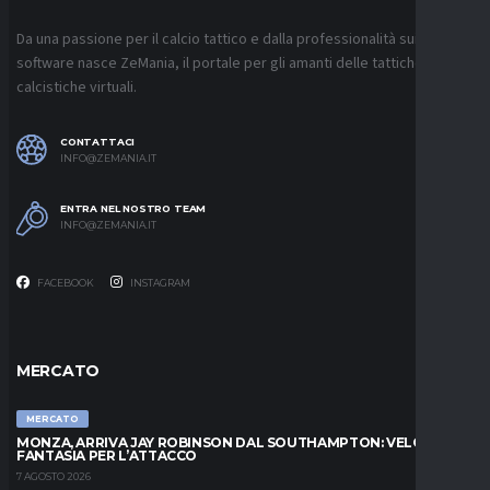
Da una passione per il calcio tattico e dalla professionalità sui
software nasce ZeMania, il portale per gli amanti delle tattiche
calcistiche virtuali.
CONTATTACI
INFO@ZEMANIA.IT
ENTRA NEL NOSTRO TEAM
INFO@ZEMANIA.IT
FACEBOOK
INSTAGRAM
MERCATO
MERCATO
MONZA, ARRIVA JAY ROBINSON DAL SOUTHAMPTON: VELOCITÀ E
FANTASIA PER L’ATTACCO
7 AGOSTO 2026