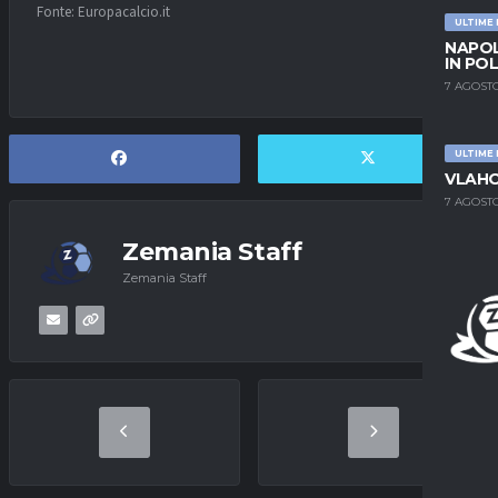
Fonte: Europacalcio.it
ULTIME
NAPOL
IN PO
7 AGOSTO
ULTIME
VLAHO
7 AGOSTO
Zemania Staff
Zemania Staff