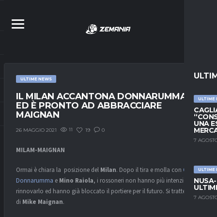
ULTI
ULTIME NEWS
IL MILAN ACCANTONA DONNARUMMA
ULTIME
ED È PRONTO AD ABBRACCIARE
CAGLIA
MAIGNAN
“CONS
UNA E
MERC
11
19
0
26 MAGGIO 2021
7 AGOSTO
MILAM-MAIGNAN
Ormai è chiara la posizione del
Milan
. Dopo il tira e molla con
Gigio
ULTIME
NUSA-
Donnarumma
e
Mino Raiola
, i rossoneri non hanno più intenzione di
ULTIM
rinnovarlo ed hanno già bloccato il portiere per il futuro. Si tratterebbe
7 AGOSTO
di
Mike Maignan
.