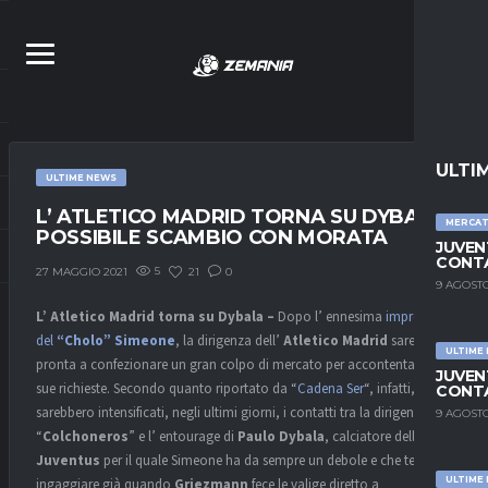
ULTI
ULTIME NEWS
L’ ATLETICO MADRID TORNA SU DYBALA:
MERCA
POSSIBILE SCAMBIO CON MORATA
JUVEN
CONTA
5
21
0
27 MAGGIO 2021
9 AGOSTO
L’ Atletico Madrid torna su Dybala –
Dopo l’ ennesima
impresa
del
“Cholo” Simeone
, la dirigenza dell’
Atletico Madrid
sarebbe
ULTIME
pronta a confezionare un gran colpo di mercato per accontentare le
JUVEN
sue richieste. Secondo quanto riportato da “
Cadena Ser
“, infatti, si
CONTA
sarebbero intensificati, negli ultimi giorni, i contatti tra la dirigenza dei
9 AGOSTO
“
Colchoneros
” e l’ entourage di
Paulo Dybala
, calciatore della
Juventus
per il quale Simeone ha da sempre un debole e che tentò di
ULTIME
ingaggiare già quando
Griezmann
fece le valige diretto a