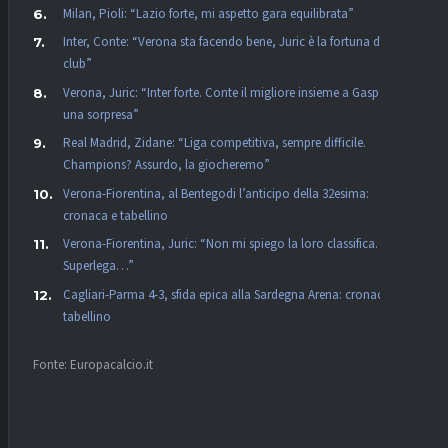
Milan, Pioli: “Lazio forte, mi aspetto gara equilibrata”
Inter, Conte: “Verona sta facendo bene, Juric è la fortuna dei
club”
Verona, Juric: “Inter forte. Conte il migliore insieme a Gasp, non
una sorpresa”
Real Madrid, Zidane: “Liga competitiva, sempre difficile.
Champions? Assurdo, la giocheremo”
Verona-Fiorentina, al Bentegodi l’anticipo della 32esima:
cronaca e tabellino
Verona-Fiorentina, Juric: “Non mi spiego la loro classifica. La
Superlega…”
Cagliari-Parma 4-3, sfida epica alla Sardegna Arena: cronaca e
tabellino
Fonte: Europacalcio.it