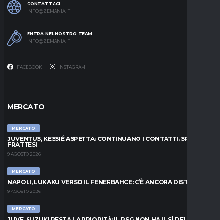
CONTATTACI
INFO@ZEMANIA.IT
ENTRA NEL NOSTRO TEAM
INFO@ZEMANIA.IT
FACEBOOK
INSTAGRAM
MERCATO
MERCATO
JUVENTUS, KESSIÉ ASPETTA: CONTINUANO I CONTATTI. SPUNTA
FRATTESI
9 AGOSTO 2026
MERCATO
NAPOLI, LUKAKU VERSO IL FENERBAHCE: C’È ANCORA DISTANZA
9 AGOSTO 2026
MERCATO
JUVE, SUZUKI RESTA LA PRIORITÀ: IL PSG NON HA IL SÌ DEL PARMA