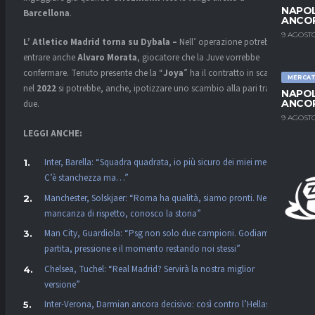
NAPOL
Barcellona
.
ANCO
9 AGOSTO
L’ Atletico Madrid torna su Dybala –
Nell’ operazione potrebbe
entrare anche
Alvaro Morata
, giocatore che la Juve vorrebbe
confermare. Tenuto presente che la “
Joya
” ha il contratto in scadenza
MERCA
nel
2022
si potrebbe, anche, ipotizzare uno scambio alla pari tra i
NAPOL
ANCO
due.
9 AGOSTO
LEGGI ANCHE:
Inter, Barella: “Squadra quadrata, io più sicuro dei miei mezzi.
C’è stanchezza ma…”
Manchester, Solskjaer: “Roma ha qualità, siamo pronti. Nessuna
mancanza di rispetto, conosco la storia”
Man City, Guardiola: “Psg non solo due campioni. Godiamoci la
partita, pressione e il momento restando noi stessi”
Chelsea, Tuchel: “Real Madrid? Servirà la nostra miglior
versione”
Inter-Verona, Darmian ancora decisivo: così contro l’Hellas