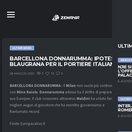
ULTI
ULTIME NEWS
BARCELLONA DONNARUMMA: IPOTESI
MERCA
BLAUGRANA PER IL PORTIERE ITALIANO?
NJIE S
L’OFF
3
19
0
28 MAGGIO 2021
PALAC
6 AGOSTO
BARCELLONA DONNARUMMA
– Il
Milan
non vuole più confrontarsi
con
Mino Raiola
.
Donnarumma
adesso ha il diritto di preparare il
suo Europeo. Il club rossonero attraverso
Maldini
ha voluto fare i
ULTIME
migliori auguri al giocatore che ha esordito giovanissimo e
INTER
ROMER
frantumato record.
6 AGOSTO
Fonte: Europacalcio.it