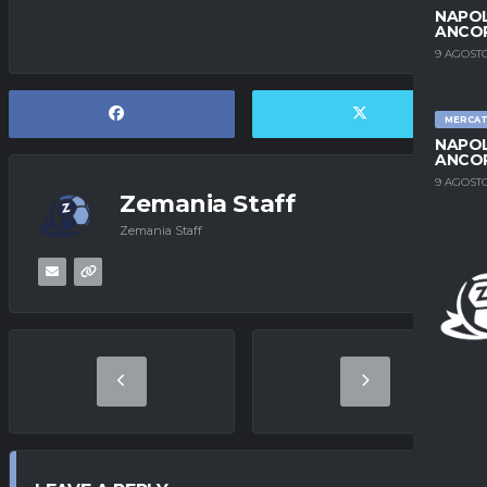
NAPOL
ANCO
9 AGOSTO
MERCA
NAPOL
ANCO
9 AGOSTO
Zemania Staff
Zemania Staff