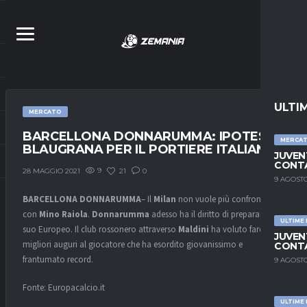
ULTI
MERCATO
BARCELLONA DONNARUMMA: IPOTESI
MERCA
BLAUGRANA PER IL PORTIERE ITALIANO?
JUVEN
CONTA
9
21
0
28 MAGGIO 2021
9 AGOSTO
BARCELLONA DONNARUMMA
– Il
Milan
non vuole più confrontarsi
con
Mino Raiola
.
Donnarumma
adesso ha il diritto di preparare il
ULTIME
suo Europeo. Il club rossonero attraverso
Maldini
ha voluto fare i
JUVEN
migliori auguri al giocatore che ha esordito giovanissimo e
CONTA
frantumato record.
9 AGOSTO
Fonte: Europacalcio.it
ULTIME