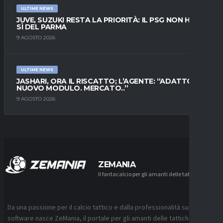
ULTIME NEWS
JUVE, SUZUKI RESTA LA PRIORITÀ: IL PSG NON HA IL
SÌ DEL PARMA
9 AGOSTO 2026
ULTIME NEWS
JASHARI, ORA IL RISCATTO; L’AGENTE: “ADATTO AL
NUOVO MODULO. MERCATO..”
9 AGOSTO 2026
ZEMANIA
Il fantacalcio per gli amanti delle tattiche
Da una passione per il calcio tattico e dalla professionalità sui
software nasce ZeMania, il portale per gli amanti delle tattiche