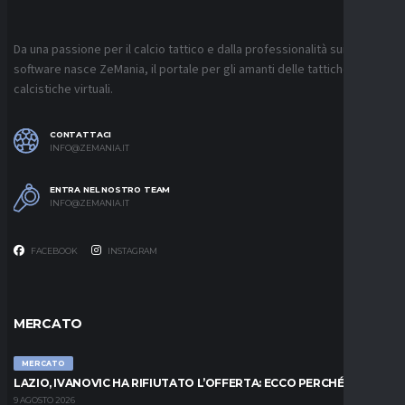
Da una passione per il calcio tattico e dalla professionalità sui
software nasce ZeMania, il portale per gli amanti delle tattiche
calcistiche virtuali.
CONTATTACI
INFO@ZEMANIA.IT
ENTRA NEL NOSTRO TEAM
INFO@ZEMANIA.IT
FACEBOOK
INSTAGRAM
MERCATO
MERCATO
LAZIO, IVANOVIC HA RIFIUTATO L’OFFERTA: ECCO PERCHÉ
9 AGOSTO 2026