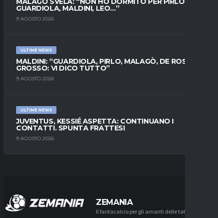
MALAGÒ SVELA: “NON HO DORMITO PER PIRLO.
GUARDIOLA, MALDINI, LEO…”
9 AGOSTO 2026
ULTIME NEWS
MALDINI: “GUARDIOLA, PIRLO, MALAGÒ, DE ROSSI E
GROSSO: VI DICO TUTTO”
9 AGOSTO 2026
ULTIME NEWS
JUVENTUS, KESSIÉ ASPETTA: CONTINUANO I
CONTATTI. SPUNTA FRATTESI
9 AGOSTO 2026
ZEMANIA
Il fantacalcio per gli amanti delle tattiche