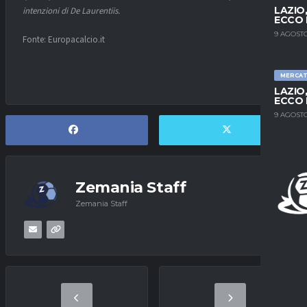
LAZIO
intenzioni di De Laurentiis.
ECCO 
9 AGOSTO
Fonte: Europacalcio.it
MERCA
LAZIO
ECCO 
9 AGOSTO
Zemania Staff
Zemania Staff