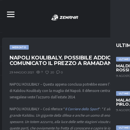
ULTI
MERCATO
NAPOLI KOULIBALY, POSSIBILE ADDIO:
ULTIME
COMUNICATO IL PREZZO A RAMADANI
MALDI
ROSSI
7
20
0
29 MAGGIO 2021
9 AGOSTO
NAPOLI KOULIBALY – Questa appena conclusa potrebbe essere l’ultima
di Kalidou Koulibaly con la maglia del Napoli. Il difensore centrale
ULTIME
senegalese veste l’azzurro dall’estate 2014.
MALAG
PIRLO
NAPOLI KOULIBALY – Così riferisce “
Il Corriere dello Sport
“: “
E allora, il
9 AGOSTO
grande Kalidou. Un gigante della difesa e anche un uomo di enorme
spessore. Un totem azzurro, alla luce delle sette stagioni vissute da
queste parti, che ovviamente ha fretta di conoscere e capire le idee e le
ULTIME