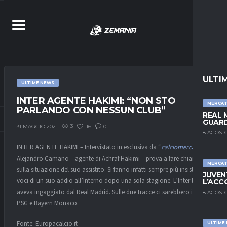
ULTI
ULTIME NEWS
INTER AGENTE HAKIMI: “NON STO
MERCA
PARLANDO CON NESSUN CLUB”
REAL 
GUARD
3
16
0
31 MAGGIO 2021
8 AGOSTO
INTER AGENTE HAKIMI – Intervistato in esclusiva da “
calciomercato.it
“,
Alejandro Camano – agente di Achraf Hakimi – prova a fare chiarezza
MERCA
sulla situazione del suo assistito. Si fanno infatti sempre più insistenti le
JUVEN
voci di un suo addio all’Interno dopo una sola stagione. L’Inter lo
L’ACC
aveva ingaggiato dal Real Madrid. Sulle due tracce ci sarebbero infatti
8 AGOSTO
PSG e Bayern Monaco.
Fonte: Europacalcio.it
ULTIME