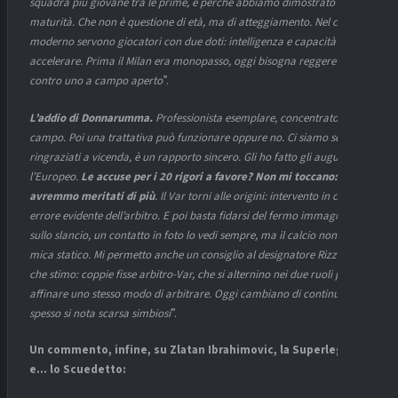
squadra più giovane tra le prime, è perché abbiamo dimostrato
maturità. Che non è questione di età, ma di atteggiamento. Nel calcio
moderno servono giocatori con due doti: intelligenza e capacità di
accelerare. Prima il Milan era monopasso, oggi bisogna reggere l’uno
contro uno a campo aperto
”.
L’addio di Donnarumma.
Professionista esemplare, concentrato sul
campo. Poi una trattativa può funzionare oppure no. Ci siamo sentiti e
ringraziati a vicenda, è un rapporto sincero. Gli ho fatto gli auguri per
l’Europeo.
Le accuse per i 20 rigori a favore? Non mi toccano: ne
avremmo meritati di più
. Il Var torni alle origini: intervento in caso di
errore evidente dell’arbitro. E poi basta fidarsi del fermo immagine:
sullo slancio, un contatto in foto lo vedi sempre, ma il calcio non è
mica statico. Mi permetto anche un consiglio al designatore Rizzoli,
che stimo: coppie fisse arbitro-Var, che si alternino nei due ruoli per
affinare uno stesso modo di arbitrare. Oggi cambiano di continuo:
spesso si nota scarsa simbiosi
”.
Un commento, infine, su Zlatan Ibrahimovic, la Superlega
e… lo Scuedetto: