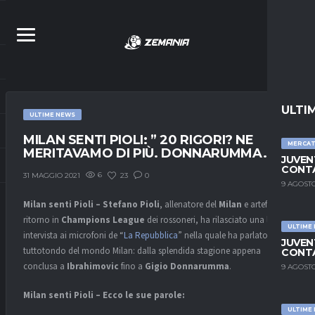
ULTI
ULTIME NEWS
MILAN SENTI PIOLI: ” 20 RIGORI? NE
MERCA
MERITAVAMO DI PIÙ. DONNARUMMA…”
JUVEN
CONTA
6
23
0
31 MAGGIO 2021
9 AGOSTO
Milan senti Pioli – Stefano Pioli
, allenatore del
Milan
e artefice del
ritorno in
Champions League
dei rossoneri, ha rilasciato una lunga
ULTIME
intervista ai microfoni de “
La Repubblica
” nella quale ha parlato a
JUVEN
tuttotondo del mondo Milan: dalla splendida stagione appena
CONTA
conclusa a
Ibrahimovic
fino a
Gigio Donnarumma
.
9 AGOSTO
Milan senti Pioli – Ecco le sue parole:
ULTIME