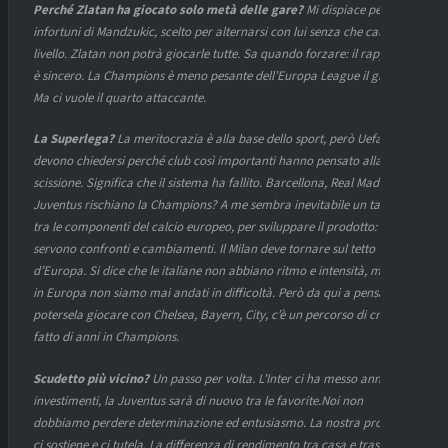
Perché Zlatan ha giocato solo metà delle gare?
Mi dispiace per gli
infortuni di Mandzukic, scelto per alternarsi con lui senza che calasse il
livello. Zlatan non potrà giocarle tutte. Sa quando forzare: il rapporto
è sincero. La Champions è meno pesante dell’Europa League il giovedì.
Ma ci vuole il quarto attaccante.
La Superlega?
La meritocrazia è alla base dello sport, però Uefa e Fifa
devono chiedersi perché club così importanti hanno pensato alla
scissione. Significa che il sistema ha fallito. Barcellona, Real Madrid e
Juventus rischiano la Champions? A me sembra inevitabile un tavolo
tra le componenti del calcio europeo, per sviluppare il prodotto:
servono confronti e cambiamenti. Il Milan deve tornare sul tetto
d’Europa. Si dice che le italiane non abbiano ritmo e intensità, ma noi
in Europa non siamo mai andati in difficoltà. Però da qui a pensare di
potersela giocare con Chelsea, Bayern, City, c’è un percorso di crescita,
fatto di anni in Champions.
Scudetto più vicino?
Un passo per volta. L’Inter ci ha messo anni e
investimenti, la Juventus sarà di nuovo tra le favorite.
Noi non
dobbiamo perdere determinazione ed entusiasmo. La nostra proprietà
ci sostiene e ci tutela. La differenza di rendimento tra casa e trasferta?