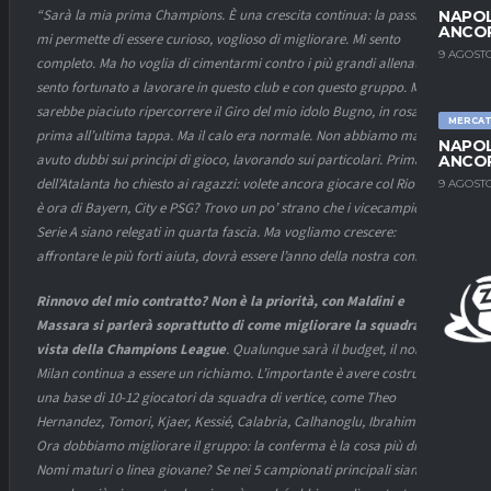
“Sarà la mia prima Champions. È una crescita continua: la passione
NAPOL
ANCO
mi permette di essere curioso, voglioso di migliorare. Mi sento
9 AGOSTO
completo. Ma ho voglia di cimentarmi contro i più grandi allenatori. Mi
sento fortunato a lavorare in questo club e con questo gruppo. Mi
sarebbe piaciuto ripercorrere il Giro del mio idolo Bugno, in rosa dalla
MERCA
prima all’ultima tappa. Ma il calo era normale. Non abbiamo mai
NAPOL
avuto dubbi sui principi di gioco, lavorando sui particolari. Prima
ANCO
dell’Atalanta ho chiesto ai ragazzi: volete ancora giocare col Rio Ave o
9 AGOSTO
è ora di Bayern, City e PSG? Trovo un po’ strano che i vicecampioni di
Serie A siano relegati in quarta fascia. Ma vogliamo crescere:
affrontare le più forti aiuta, dovrà essere l’anno della nostra conferma
.
Rinnovo del mio contratto? Non è la priorità, con Maldini e
Massara si parlerà soprattutto di come migliorare la squadra in
vista della Champions League
. Qualunque sarà il budget, il nome
Milan continua a essere un richiamo. L’importante è avere costruito
una base di 10-12 giocatori da squadra di vertice, come Theo
Hernandez, Tomori, Kjaer, Kessié, Calabria, Calhanoglu, Ibrahimovic.
Ora dobbiamo migliorare il gruppo: la conferma è la cosa più difficile.
Nomi maturi o linea giovane? Se nei 5 campionati principali siamo la