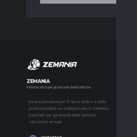
MERCA
ZEMANIA
Il fantacalcio per gli amanti delle tattiche
MERCATO
MONZA, 
SOUTHAM
PER L’A
Da una passione per il calcio tattico e dalla
7 AGOSTO 2
professionalità sui software nasce ZeMania,
il portale per gli amanti delle tattiche
MERCATO
calcistiche virtuali.
CAGLIARI
“CONSIG
QUASI U
SUL MER