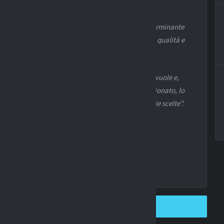
iventato un ottimo
uomo-spogliatoio
, è stato determinante
he sicuramente fa crescere i giovani, in campo ha qualità e
adra
“.
uo improvviso addio all’ Inter:
“
Conte
sa cosa vuole e,
 sta cercando qualcosa
. Ha fatto un grande campionato, lo
iorno dopo giorno, adesso è libero di fare le proprie scelte”.
SHARE ON TWITTER