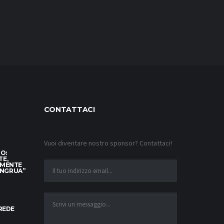
CONTATTACI
Vuoi diventare nostro sponsor? Contattaci!
TO:
TE,
AMENTE
ONGRUA”
CREDE