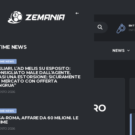
ENT
INF
TIME NEWS
HOME
BEST OF WEEK
NEWS
IME NEWS
LIARI, L’AD MELIS SU ESPOSITO:
NSIGLIATO MALE DALL’AGENTE,
SI UNA ESTORSIONE; SICURAMENTE
L MERCATO CON OFFERTA
NGRUA”
OSTO 2026
NFESSA: “IN FUTURO
IME NEWS
LENARE IL MILAN”
A-ROMA, AFFARE DA 60 MILIONI. LE
IME
OSTO 2026