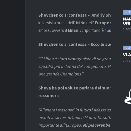
ULT
Shevchenko si confessa – Andriy Shevchenko
NAP
intervista prima dell’ inizio dell’
Europeo
. I temi tr
UNI
amore, ovvero il
Milan
. A riportarlo è “
Gianluca Di M
7 AG
Shevchenko si confessa – Ecco le sue dichiaraz
ULT
VLA
“Il Milan è stato protagonista di un grande finale di 
7 AG
squadra più in forma del campionato.
Ha raggiunto 
una grande Champions.”
Sheva ha poi voluto parlare del suo futuro ch
rossoneri:
“Allenare i rossoneri in futuro?
Adesso
sono molto i
avanti assieme all’amico Mauro Tassotti. Abbiamo f
importante all’Europeo.
Mi piacerebbe un giorno 