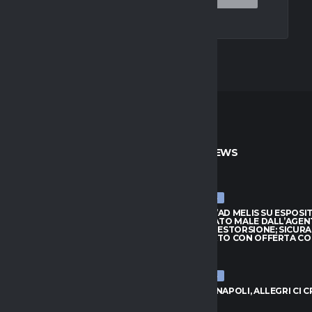
TO
ULTIME NEWS
ULTIME NEWS
ARRIVA JAY ROBINSON DAL
CAGLIARI, L’AD MELIS SU ESPOSI
PTON: VELOCITÀ E FANTASIA
“CONSIGLIATO MALE DALL’AGEN
TTACCO
QUASI UNA ESTORSIONE; SICUR
SUL MERCATO CON OFFERTA C
026
7 AGOSTO 2026
ULTIME NEWS
, L’AD MELIS SU ESPOSITO:
LIATO MALE DALL’AGENTE,
VLAHOVIC-NAPOLI, ALLEGRI CI 
NA ESTORSIONE; SICURAMENTE
7 AGOSTO 2026
CATO CON OFFERTA CONGRUA”