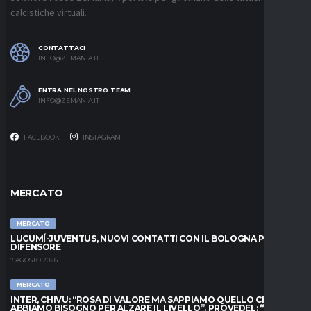
calcistiche virtuali.
CONTATTACI
INFO@ZEMANIA.IT
ENTRA NEL NOSTRO TEAM
INFO@ZEMANIA.IT
FACEBOOK
INSTAGRAM
MERCATO
MERCATO
LUCUMÍ-JUVENTUS, NUOVI CONTATTI CON IL BOLOGNA PER IL
DIFENSORE
7 AGOSTO 2026
MERCATO
INTER, CHIVU: “ROSA DI VALORE MA SAPPIAMO QUELLO CHE
ABBIAMO BISOGNO PER ALZARE IL LIVELLO”. PROVEDEL: “MESE