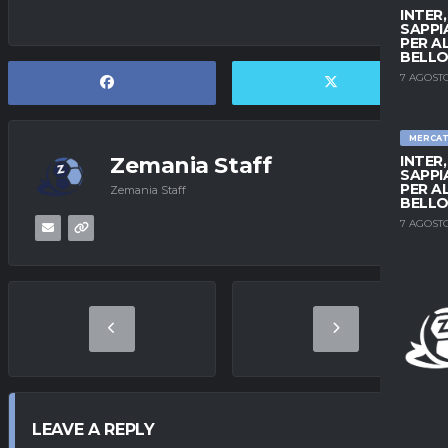
INTER
SAPPI
PER A
BELLO
7 AGOSTO
MERCA
INTER
Zemania Staff
SAPPI
PER A
Zemania Staff
BELLO
7 AGOSTO
LEAVE A REPLY