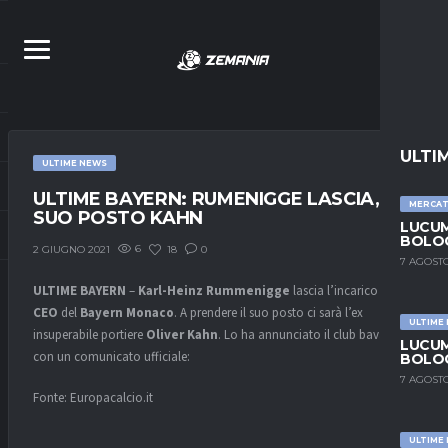
ULTI
ULTIME NEWS
ULTIME BAYERN: RUMENIGGE LASCIA, AL
MERCA
SUO POSTO KAHN
LUCUM
BOLOG
6
18
0
2 GIUGNO 2021
7 AGOSTO
ULTIME
BAYERN
–
Karl-Heinz
Rummenigge
lascia l’incarico di
CEO
del
Bayern
Monaco
. A prendere il suo posto ci sarà l’ex
ULTIME
insuperabile portiere
Oliver
Kahn
. Lo ha annunciato il club bavarese
LUCUM
con un comunicato ufficiale:
BOLOG
7 AGOSTO
Fonte: Europacalcio.it
ULTIME