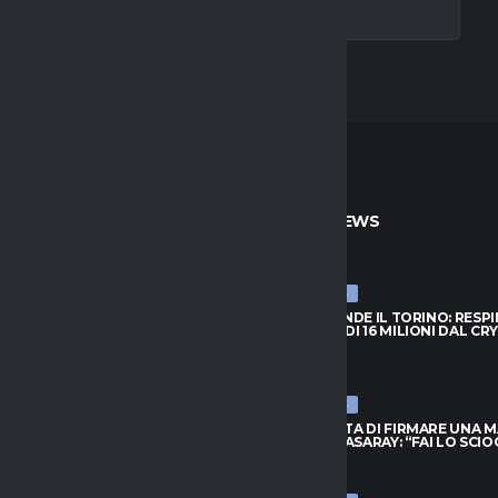
TO
ULTIME NEWS
ULTIME NEWS
PRENDE IL TORINO: RESPINTA
NJIE SI PRENDE IL TORINO: RESP
A DI 16 MILIONI DAL CRYSTAL
L’OFFERTA DI 16 MILIONI DAL CR
PALACE
026
6 AGOSTO 2026
ULTIME NEWS
FIUTA DI FIRMARE UNA MAGLIA
LEAO RIFIUTA DI FIRMARE UNA 
ATASARAY: “FAI LO SCIOCCO”
DEL GALATASARAY: “FAI LO SCI
026
6 AGOSTO 2026