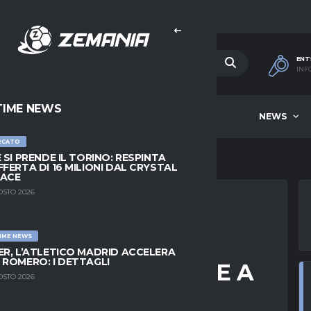
ENT
INF
TIME NEWS
HOME
BEST OF WEEK
NEWS
RCATO
E SI PRENDE IL TORINO: RESPINTA
FFERTA DI 16 MILIONI DAL CRYSTAL
LACE
OSTO 2026
IME NEWS
SEA METTE IN
ER, L’ATLETICO MADRID ACCELERA
 ROMERO: I DETTAGLI
SPALLETTI LO VUOLE A
OSTO 2026