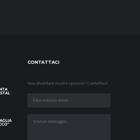
CONTATTACI
Vuoi diventare nostro sponsor? Contattaci!
INTA
YSTAL
MAGLIA
OCCO”