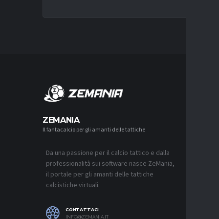
MERCA
ZEMANIA
Il fantacalcio per gli amanti delle tattiche
MERCATO
NJIE SI 
L’OFFERT
PALACE
Da una passione per il calcio tattico e dalla
6 AGOSTO 2
professionalità sui software nasce ZeMania,
il portale per gli amanti delle tattiche
MERCATO
calcistiche virtuali.
LEAO RI
DEL GAL
6 AGOSTO 2
CONTATTACI
INFO@ZEMANIA.IT