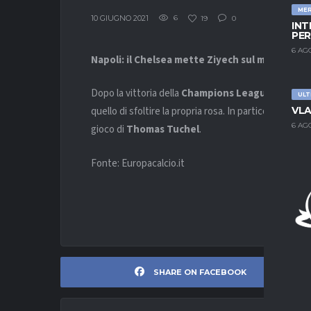
ME
10 GIUGNO 2021
6
19
0
INT
PER
6 AG
Napoli: il Chelsea mette Ziyech sul mercato. I
Dopo la vittoria della
Champions League
, sembra 
ULT
VLA
quello di sfoltire la propria rosa. In particolare, ov
6 AG
gioco di
Thomas Tuchel
.
Fonte: Europacalcio.it
SHARE ON FACEBOOK