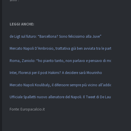
anni
“.
LEGGI ANCHE:
de Ligt sul futuro: “Barcellona? Sono felicissimo alla Juve”
Mercato Napoli D’Ambrosio, trattativa già ben avviata tra le parti
Roma, Zaniolo: “ho pianto tanto, non parlavo e pensavo di mollare”
Inter, Florenzi per il post Hakimi? A decidere sarà Mourinho
Mercato Napoli Koulibaly, il difensore sempre più vicino all’addio
Ufficiale Spalletti nuovo allenatore del Napoli. Il Tweet di De Laurentiis
Fonte: Europacalcio.it