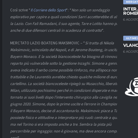
MERCA
INTER
Così scrive “
Il Corriere dello Sport
“: “
Non solo un sondaggio
ROMER
esplorativo per capire a quali condizioni Sarri accetterebbe di allenare
6 AGOSTO
la Lazio. Con Fali Ramadani, il suo agente, Tare e Lotito hanno parlato
anche di due difensori centrali in scadenza di contratto
“.
ULTIME
MERCTATO LAZIO BOATENG MAKSIMOVIC – “
Si tratta di Nikola
VLAHO
Maksimovic, svincolato del Napoli, e di Jerome Boateng, in uscita dal
6 AGOSTO
Bayern Monaco. E la società biancoceleste ha bisogno di rinnovare il
reparto più vulnerabile sotto la gestione Inzaghi. Simone a gennaio
aveva indicato il serbo come possibile rinforzo, ma all’epoca non era
trattabile e De Laurentiis avrebbe chiesto qualche milione di euro per il
cartellino. La società biancoceleste ripiegò su Musacchio, liberato dal
Milan, utilizzato pochissimo perché in condizioni disperate e mai
tornato ai suoi livelli dopo l’intervento chirurgico alla caviglia nel
giugno 2020. Simone, dopo le prime uscite e l’errore in Champions con
il Bayern Monaco, decise di accantonarlo. Maksimovic piace a Tare,
possiede fisico e attitudine a interpretare più ruoli: centrale a quattro,
ma nel Torino si era imposto anche a tre. Sembra la pista più
percorribile per ingaggio: non è giovane, ma deve ancora compiere 30