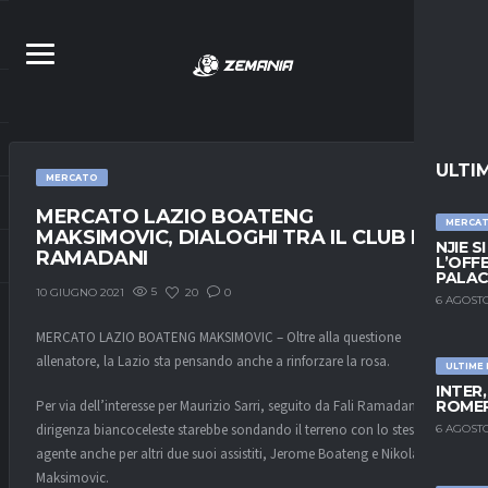
ULTI
MERCATO
MERCATO LAZIO BOATENG
MERCA
MAKSIMOVIC, DIALOGHI TRA IL CLUB E
NJIE S
RAMADANI
L’OFF
PALAC
5
20
0
10 GIUGNO 2021
6 AGOSTO
MERCATO LAZIO BOATENG MAKSIMOVIC – Oltre alla questione
allenatore, la Lazio sta pensando anche a rinforzare la rosa.
ULTIME
INTER
ROMER
Per via dell’interesse per Maurizio Sarri, seguito da Fali Ramadani, la
dirigenza biancoceleste starebbe sondando il terreno con lo stesso
6 AGOSTO
agente anche per altri due suoi assistiti, Jerome Boateng e Nikola
Maksimovic.