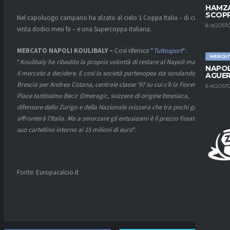
HAMZA
SCOPR
Nel capoluogo campano ha alzato al cielo 1 Coppa Italia – di cui una
8 AGOSTO
vinta dodici mesi fa – e una Supercoppa italiana.
MERCATO NAPOLI KOULIBALY –
Così riferisce “
Tuttosport
“:
MERCA
“
Koulibaly ha ribadito la propria volontà di restare al Napoli ma sarà
NAPOL
il mercato a decidere. E così la società partenopea sta sondando il
AGUER
Brescia per Andrea Cistana, centrale classe ‘97 su cui c’è la Fiorentina.
8 AGOSTO
Piace tantissimo Becir Omeragic, svizzero di origine bosniaca,
difensore dello Zurigo e della Nazionale svizzera che tra pochi giorni
affronterà l’Italia. Ma a smorzare gli entusiasmi è il prezzo fissato per il
suo cartellino intorno ai 15 milioni di euro
“.
Fonte: Europacalcio.it