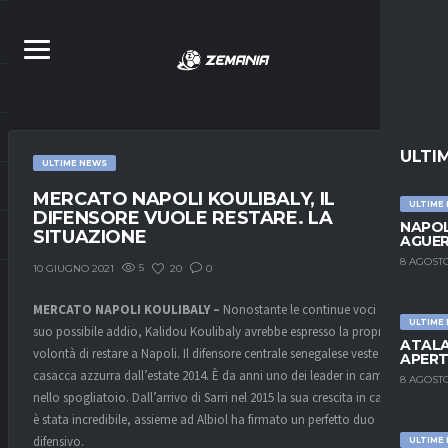
ULTI
ULTIME NEWS
MERCATO NAPOLI KOULIBALY, IL
ULTIME
DIFENSORE VUOLE RESTARE. LA
NAPOL
SITUAZIONE
AGUER
8 AGOSTO
5
20
0
10 GIUGNO 2021
MERCATO NAPOLI KOULIBALY –
Nonostante le continue voci su un
ULTIME
suo possibile addio, Kalidou Koulibaly avrebbe espresso la propria
ATALA
volontà di restare a Napoli. Il difensore centrale senegalese veste la
APERT
casacca azzurra dall’estate 2014. È da anni uno dei leader in campo e
8 AGOSTO
nello spogliatoio. Dall’arrivo di Sarri nel 2015 la sua crescita in campo
è stata incredibile, assieme ad Albiol ha firmato un perfetto duo
difensivo.
ULTIME