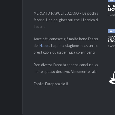
REA
MOU
MERCATO NAPOLI LOZANO – Da pochi giorni, Carlo An
8 AG
Madrid. Uno dei giocatori che il tecnico di Reggiolo
Lozano.
ULT
JUV
Ancelotti conosce già molto bene l’esterno messican
L’A
del
Napoli
. La prima stagione in azzurro del giocat
8 AG
prestazioni quasi per nulla convincenti.
Ben diversa l’annata appena conclusa, con Lozano c
molto spesso decisivo. Al momento l’ala è impegnat
Fonte: Europacalcio.it