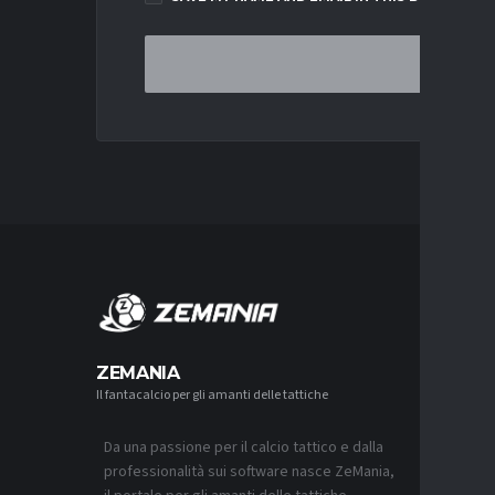
MERCA
ZEMANIA
Il fantacalcio per gli amanti delle tattiche
MERCATO
JUVENTUS
L’ACCOR
Da una passione per il calcio tattico e dalla
8 AGOSTO 2
professionalità sui software nasce ZeMania,
MERCATO