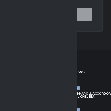
TO
ULTIME NEWS
ULTIME NEWS
, ZIRKZEE HA DETTO SÌ: VICINO
BADIASHILE-NAPOLI, ACCORDO VI
DO CON LO UNITED
TRATTA COL CHELSEA
026
8 AGOSTO 2026
ULTIME NEWS