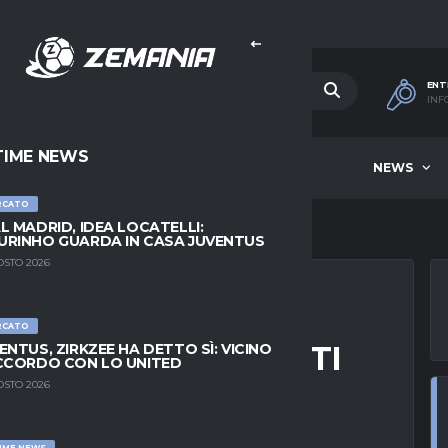
ENT
INF
TIME NEWS
HOME
BEST OF WEEK
NEWS
RCATO
L MADRID, IDEA LOCATELLI:
RINHO GUARDA IN CASA JUVENTUS
OSTO 2026
RCATO
LOZANO, ANCELOTTI
ENTUS, ZIRKZEE HA DETTO SÌ: VICINO
CCORDO CON LO UNITED
ICANA AL REAL
OSTO 2026
IME NEWS