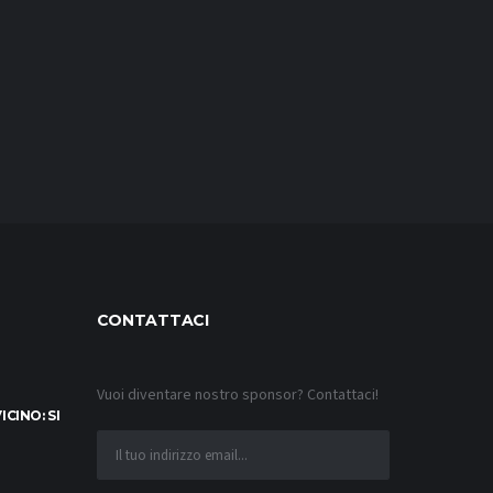
CONTATTACI
Vuoi diventare nostro sponsor? Contattaci!
CINO: SI