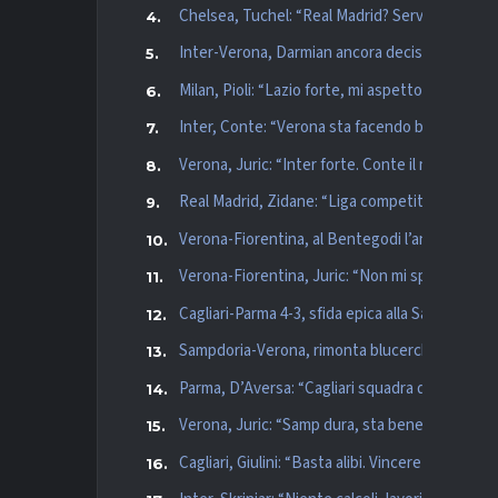
Chelsea, Tuchel: “Real Madrid? Servirà la nostr
Inter-Verona, Darmian ancora decisivo: così co
Milan, Pioli: “Lazio forte, mi aspetto gara equil
Inter, Conte: “Verona sta facendo bene, Juric è
Verona, Juric: “Inter forte. Conte il migliore 
Real Madrid, Zidane: “Liga competitiva, sempre
Verona-Fiorentina, al Bentegodi l’anticipo dell
Verona-Fiorentina, Juric: “Non mi spiego la lor
Cagliari-Parma 4-3, sfida epica alla Sardegna A
Sampdoria-Verona, rimonta blucerchiata: crona
Parma, D’Aversa: “Cagliari squadra di una regi
Verona, Juric: “Samp dura, sta bene. Nostro gran
Cagliari, Giulini: “Basta alibi. Vincere contro i