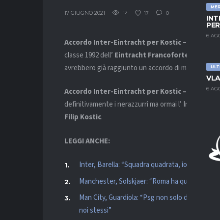
ME
17 GIUGNO 2021
12
17
0
INT
PER
6 AG
Accordo Inter-Eintracht per Kostic –
L’
Inter
sa
classe 1992 dell’
Eintracht Francoforte
. Secondo 
avrebbero già raggiunto un accordo di massima, sulla
ULT
VLA
6 AG
Accordo Inter-Eintracht per Kostic –
L’ accordo
definitivamente i nerazzurri ma ormai l’ Inter ha le 
Filip Kostic
.
LEGGI ANCHE:
Inter, Barella: “Squadra quadrata, io più sicur
Manchester, Solskjaer: “Roma ha qualità, siam
Man City, Guardiola: “Psg non solo due campion
noi stessi”