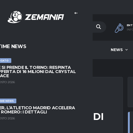
ENT
INF
TIME NEWS
HOME
BEST OF WEEK
NEWS
RCATO
E SI PRENDE IL TORINO: RESPINTA
FFERTA DI 16 MILIONI DAL CRYSTAL
LACE
OSTO 2026
IME NEWS
INTRACHT PER
ER, L’ATLETICO MADRID ACCELERA
 ROMERO: I DETTAGLI
RA DOPO L’ ADDIO DI
OSTO 2026