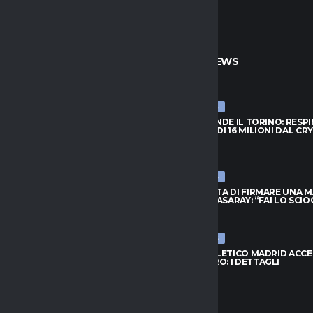
TO
ULTIME NEWS
ULTIME NEWS
PRENDE IL TORINO: RESPINTA
NJIE SI PRENDE IL TORINO: RESP
A DI 16 MILIONI DAL CRYSTAL
L’OFFERTA DI 16 MILIONI DAL CR
PALACE
026
6 AGOSTO 2026
ULTIME NEWS
FIUTA DI FIRMARE UNA MAGLIA
LEAO RIFIUTA DI FIRMARE UNA 
ATASARAY: “FAI LO SCIOCCO”
DEL GALATASARAY: “FAI LO SCI
026
6 AGOSTO 2026
ULTIME NEWS
 ORA IL RISCATTO; L’AGENTE:
INTER, L’ATLETICO MADRID ACC
 AL NUOVO MODULO.
PER ROMERO: I DETTAGLI
..”
6 AGOSTO 2026
026