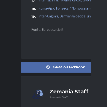
Inter, Skriniar: “Niente calcoli, lavoriamo con
Roma-Ajax, Fonseca: “Non possiamo sbagliare, or
Inter-Cagliari, Darmian la decide: undicesima vit
Fonte: Europacalcio.it
SHARE ON FACEBOOK
Zemania Staff
Zemania Staff