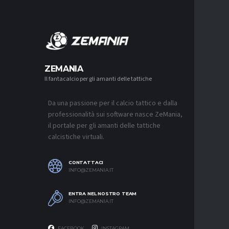
MERCA
ZEMANIA
Il fantacalcio per gli amanti delle tattiche
MERCATO
NJIE SI 
L’OFFERT
PALACE
Da una passione per il calcio tattico e dalla
6 AGOSTO 2
professionalità sui software nasce ZeMania,
il portale per gli amanti delle tattiche
MERCATO
calcistiche virtuali.
LEAO RI
DEL GAL
6 AGOSTO 2
CONTATTACI
INFO@ZEMANIA.IT
MERCATO
JASHARI,
“ADATTO
ENTRA NEL NOSTRO TEAM
MERCATO
INFO@ZEMANIA.IT
6 AGOSTO 2
FACEBOOK
INSTAGRAM