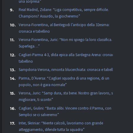
una sorpresa”
Real Madrid, Zidane: “Liga competitiva, sempre difficile.
Champions? Assurdo, la giocheremo”
Verona-Fiorentina, al Bentegodi l’anticipo della 32esima:
cronaca e tabellino
Verona-Fiorentina, Juric: “Non mi spiego la loro classifica. La
Superlega…”
Cagliari-Parma 4-3, sfida epica alla Sardegna Arena: cronaca e
tabellino
Sampdoria-Verona, rimonta blucerchiata: cronaca e tabellino
Parma, D’Aversa: “Cagliari squadra di una regione, di un
popolo, non è gara normale”
Verona, Juric: “Samp dura, sta bene. Nostro gran lavoro, se vuoi
migliorare, ti scontri”
Cagliari, Giulini: “Basta alibi. Vincere contro il Parma, con
Semplici se ci salveremo”
Inter, Skriniar: “Niente calcoli, lavoriamo con grande
atteggiamento, difende tutta la squadra”