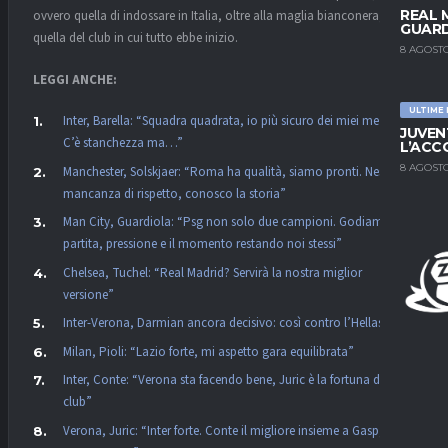
REAL 
ovvero quella di indossare in Italia, oltre alla maglia bianconera, solo
GUARD
quella del club in cui tutto ebbe inizio.
8 AGOSTO
LEGGI ANCHE:
ULTIME
Inter, Barella: “Squadra quadrata, io più sicuro dei miei mezzi.
JUVEN
C’è stanchezza ma…”
L’ACC
8 AGOSTO
Manchester, Solskjaer: “Roma ha qualità, siamo pronti. Nessuna
mancanza di rispetto, conosco la storia”
Man City, Guardiola: “Psg non solo due campioni. Godiamoci la
partita, pressione e il momento restando noi stessi”
Chelsea, Tuchel: “Real Madrid? Servirà la nostra miglior
versione”
Inter-Verona, Darmian ancora decisivo: così contro l’Hellas
Milan, Pioli: “Lazio forte, mi aspetto gara equilibrata”
Inter, Conte: “Verona sta facendo bene, Juric è la fortuna dei
club”
Verona, Juric: “Inter forte. Conte il migliore insieme a Gasp, non