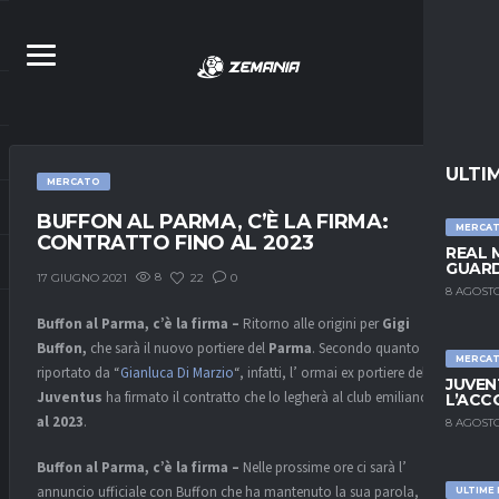
ULTI
MERCATO
BUFFON AL PARMA, C’È LA FIRMA:
MERCA
CONTRATTO FINO AL 2023
REAL 
GUARD
8
22
0
17 GIUGNO 2021
8 AGOSTO
Buffon al Parma, c’è la firma –
Ritorno alle origini per
Gigi
Buffon,
che sarà il nuovo portiere del
Parma
. Secondo quanto
MERCA
riportato da “
Gianluca Di Marzio
“, infatti, l’ ormai ex portiere della
JUVEN
Juventus
ha firmato il contratto che lo legherà al club emiliano
fino
L’ACC
al 2023
.
8 AGOSTO
Buffon al Parma, c’è la firma –
Nelle prossime ore ci sarà l’
annuncio ufficiale con Buffon che ha mantenuto la sua parola,
ULTIME