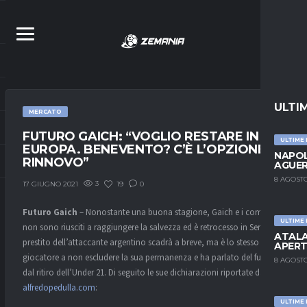
ULTI
MERCATO
FUTURO GAICH: “VOGLIO RESTARE IN
ULTIME
EUROPA. BENEVENTO? C’È L’OPZIONE
NAPOL
RINNOVO”
AGUER
8 AGOSTO
3
19
0
17 GIUGNO 2021
Futuro Gaich
– Nonostante una buona stagione, Gaich e i compagni
ULTIME
non sono riusciti a raggiungere la salvezza ed è retrocesso in Serie B. Il
ATALA
prestito dell’attaccante argentino scadrà a breve, ma è lo stesso
APERT
giocatore a non escludere la sua permanenza e ha parlato del futuro
8 AGOSTO
dal ritiro dell’Under 21. Di seguito le sue dichiarazioni riportate da
alfredopedulla.com
:
ULTIME