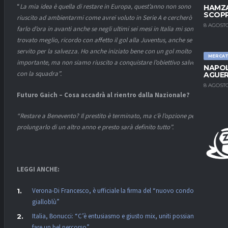
“
La mia idea è quella di restare in Europa, quest’anno non sono
HAMZA
SCOPR
riuscito ad ambientarmi come avrei voluto in Serie A e cercherò di
8 AGOSTO
farlo d’ora in avanti anche se negli ultimi sei mesi in Italia mi sono
trovato meglio, ricordo con affetto il gol alla Juventus, anche se non è
servito per la salvezza. Ho anche iniziato bene con un gol molto
MERCA
importante, ma non siamo riuscito a conquistare l’obiettivo salvezza
NAPOL
con la squadra”.
AGUER
8 AGOSTO
Futuro Gaich – Cosa accadrà al rientro dalla Nazionale?
“Restare a Benevento? Il prestito è terminato, ma c’è l’opzione per
prolungarlo di un altro anno e presto sarà definito tutto”.
LEGGI ANCHE:
Verona-Di Francesco, è ufficiale la firma del “nuovo condottiero
gialloblù”
Italia, Bonucci: “C’è entusiasmo e giusto mix, uniti possiamo
fare un bel percorso”