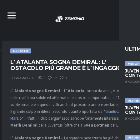
ULTI
MERCATO
L’ ATALANTA SOGNA DEMIRAL: L’
MERCA
OSTACOLO PIÙ GRANDE È L’ INGAGGIO
JUVEN
CONTA
4
22
0
17 GIUGNO 2021
9 AGOSTO
L’ Atalanta sogna Demiral –
L’
Atalanta
, ormai da anni, è una
delle realtà più solide ed affermate del nostro campionato. La “
Dea
”
ULTIME
vuole rimanere a questi livelli anche il prossimo anno e per farlo sogna
JUVEN
il grande colpo in difesa. Secondo quanto riportato da “
Gianluca Di
CONTA
Marzio
“, infatti, il club bergamasco sarebbe fortemente interessato a
9 AGOSTO
Merih Demiral
della Juventus (oltre che a
Sven Botman
del
Lille
).
L’ Atalanta sogna Demiral –
La squadra nerazzurra ha già chiesto
ULTIME