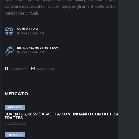
software nasce ZeMania, il portale per gli amanti delle tattiche
calcistiche virtuali.
CONTATTACI
INFO@ZEMANIA.IT
ENTRA NEL NOSTRO TEAM
INFO@ZEMANIA.IT
FACEBOOK
INSTAGRAM
MERCATO
MERCATO
JUVENTUS, KESSIÉ ASPETTA: CONTINUANO I CONTATTI. SPUNTA
FRATTESI
9 AGOSTO 2026
MERCATO