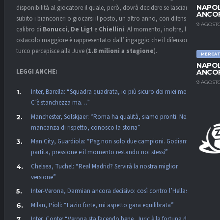
NAPOL
disponibilità al giocatore il quale, però, dovrà decidere se lasciare
ANCO
subito i bianconeri o giocarsi il posto, un altro anno, con difensori del
9 AGOSTO
calibro di
Bonucci
,
De Ligt
e
Chiellini
. Al momento, inoltre, l’
ostacolo maggiore è rappresentato dall’ ingaggio che il difensore
turco percepisce alla Juve (
1.8 milioni a stagione
).
MERCA
NAPOL
LEGGI ANCHE:
ANCO
9 AGOSTO
Inter, Barella: “Squadra quadrata, io più sicuro dei miei mezzi.
C’è stanchezza ma…”
Manchester, Solskjaer: “Roma ha qualità, siamo pronti. Nessuna
mancanza di rispetto, conosco la storia”
Man City, Guardiola: “Psg non solo due campioni. Godiamoci la
partita, pressione e il momento restando noi stessi”
Chelsea, Tuchel: “Real Madrid? Servirà la nostra miglior
versione”
Inter-Verona, Darmian ancora decisivo: così contro l’Hellas
Milan, Pioli: “Lazio forte, mi aspetto gara equilibrata”
Inter, Conte: “Verona sta facendo bene, Juric è la fortuna dei