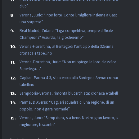
club”
Verona, Juric: “Inter forte. Conte il migliore insieme a Gasp, non
una sorpresa”
Real Madrid, Zidane: “Liga competitiva, sempre difficile.
Champions? Assurdo, la giocheremo”
Verona-Fiorentina, al Bentegodi l’anticipo della 32esima:
cronaca e tabellino
Verona-Fiorentina, Juric: “Non mi spiego la loro classifica. La
Superlega…”
Cagliari-Parma 4-3, sfida epica alla Sardegna Arena: cronaca e
tabellino
Sampdoria-Verona, rimonta blucerchiata: cronaca e tabellino
Parma, D’Aversa: “Cagliari squadra di una regione, di un
popolo, non è gara normale”
Verona, Juric: “Samp dura, sta bene. Nostro gran lavoro, se vuoi
migliorare, ti scontri”