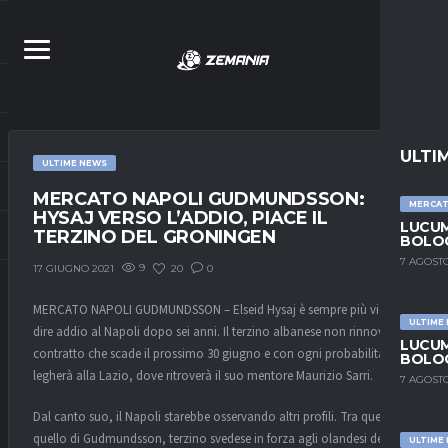
ULTI
ULTIME NEWS
MERCATO NAPOLI GUDMUNDSSON:
MERCA
HYSAJ VERSO L’ADDIO, PIACE IL
LUCUM
TERZINO DEL GRONINGEN
BOLOG
7 AGOSTO
9
20
0
17 GIUGNO 2021
MERCATO NAPOLI GUDMUNDSSON – Elseid Hysaj è sempre più vicino a
ULTIME
dire addio al Napoli dopo sei anni. Il terzino albanese non rinnoverà il
LUCUM
contratto che scade il prossimo 30 giugno e con ogni probabilità si
BOLOG
legherà alla Lazio, dove ritroverà il suo mentore Maurizio Sarri.
7 AGOSTO
Dal canto suo, il Napoli starebbe osservando altri profili. Tra questi c’è
quello di Gudmundsson, terzino svedese in forza agli olandesi del
ULTIME