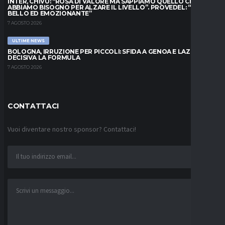
INTER, CHIVU: “ROSA DI VALORE MA SAPPIAMO QUELLO CHE
ABBIAMO BISOGNO PER ALZARE IL LIVELLO”. PROVEDEL: “MESE
BELLO ED EMOZIONANTE”
7 AGOSTO 2026
ULTIME NEWS
BOLOGNA, IRRUZIONE PER PICCOLI: SFIDA A GENOA E LAZIO,
DECISIVA LA FORMULA
7 AGOSTO 2026
CONTATTACI
Vuoi diventare nostro sponsor? Contattaci!