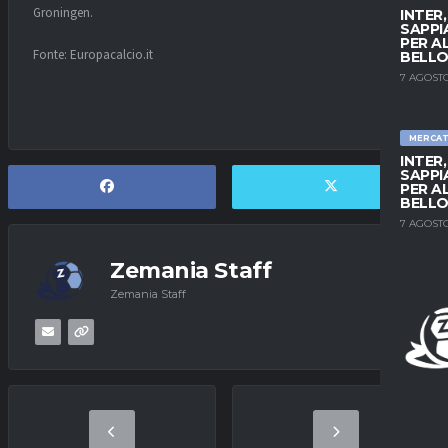
Groningen.
INTER
SAPPI
PER A
Fonte: Europacalcio.it
BELLO
7 AGOSTO
MERCA
INTER
SAPPI
PER A
BELLO
7 AGOSTO
Zemania Staff
Zemania Staff