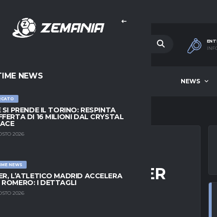
ENT
INF
TIME NEWS
HOME
BEST OF WEEK
NEWS
RCATO
E SI PRENDE IL TORINO: RESPINTA
FFERTA DI 16 MILIONI DAL CRYSTAL
LACE
OSTO 2026
IME NEWS
NSIGNE, IN PREMIER
ER, L’ATLETICO MADRID ACCELERA
 ROMERO: I DETTAGLI
’ASSALTO
OSTO 2026