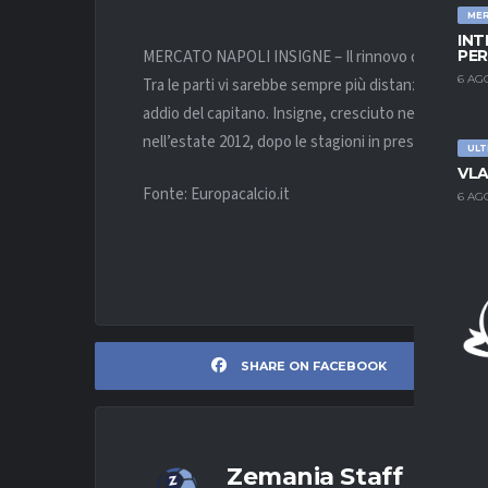
ME
INT
MERCATO NAPOLI INSIGNE – Il rinnovo del contratto d
PER
6 AG
Tra le parti vi sarebbe sempre più distanza. In cas
addio del capitano. Insigne, cresciuto nel vivaio del 
nell’estate 2012, dopo le stagioni in prestito al Fogg
ULT
VLA
Fonte: Europacalcio.it
6 AG
SHARE ON FACEBOOK
Zemania Staff