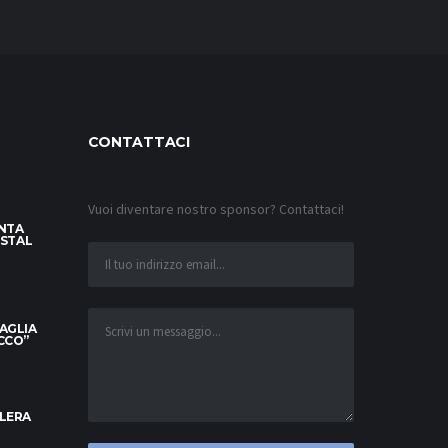
CONTATTACI
Vuoi diventare nostro sponsor? Contattaci!
INTA
YSTAL
MAGLIA
OCCO”
ELERA