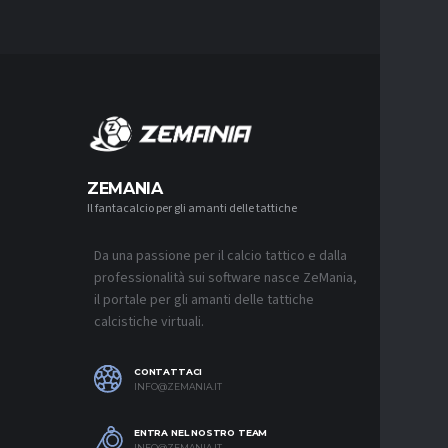
MERCA
ZEMANIA
Il fantacalcio per gli amanti delle tattiche
MERCATO
NJIE SI 
L’OFFERT
PALACE
Da una passione per il calcio tattico e dalla
6 AGOSTO 2
professionalità sui software nasce ZeMania,
il portale per gli amanti delle tattiche
MERCATO
calcistiche virtuali.
LEAO RI
DEL GAL
6 AGOSTO 2
CONTATTACI
INFO@ZEMANIA.IT
MERCATO
JASHARI,
“ADATTO
ENTRA NEL NOSTRO TEAM
MERCATO
INFO@ZEMANIA.IT