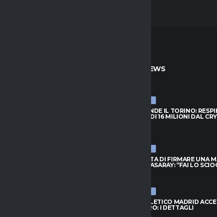
TO
ULTIME NEWS
ULTIME NEWS
PRENDE IL TORINO: RESPINTA
NJIE SI PRENDE IL TORINO: RESP
A DI 16 MILIONI DAL CRYSTAL
L’OFFERTA DI 16 MILIONI DAL CR
PALACE
026
6 AGOSTO 2026
ULTIME NEWS
FIUTA DI FIRMARE UNA MAGLIA
LEAO RIFIUTA DI FIRMARE UNA 
ATASARAY: “FAI LO SCIOCCO”
DEL GALATASARAY: “FAI LO SCI
026
6 AGOSTO 2026
ULTIME NEWS
 ORA IL RISCATTO; L’AGENTE:
INTER, L’ATLETICO MADRID ACC
 AL NUOVO MODULO.
PER ROMERO: I DETTAGLI
..”
6 AGOSTO 2026