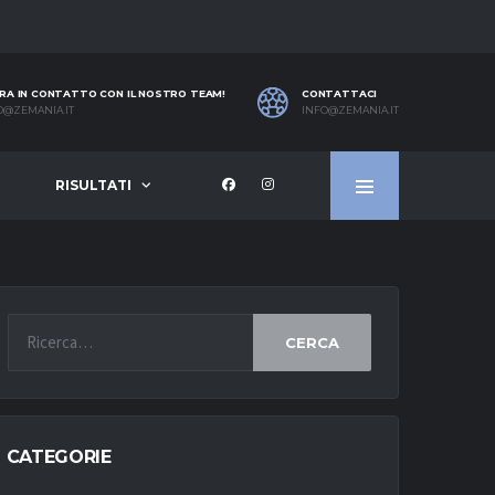
RA IN CONTATTO CON IL NOSTRO TEAM!
CONTATTACI
O@ZEMANIA.IT
INFO@ZEMANIA.IT
RISULTATI
CERCA
CATEGORIE