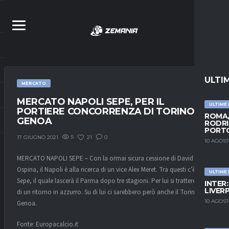
ULTI
MERCATO
MERCATO NAPOLI SEPE, PER IL
ULTIME
PORTIERE CONCORRENZA DI TORINO E
ROMA,
GENOA
RODRI
PORT
5
21
0
17 GIUGNO 2021
10 AGOST
MERCATO NAPOLI SEPE – Con la ormai sicura cessione di David
Ospina, il Napoli è alla ricerca di un vice Alex Meret. Tra questi c’è Luigi
ULTIME
Sepe, il quale lascerà il Parma dopo tre stagioni. Per lui si tratterebbe
INTER
LIVER
di un ritorno in azzurro. Su di lui ci sarebbero però anche il Torino e il
10 AGOST
Genoa.
Fonte: Europacalcio.it