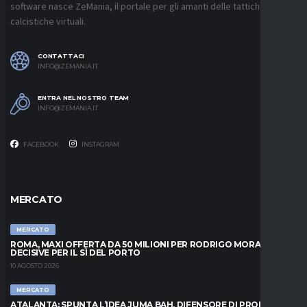
software nasce ZeMania, il portale per gli amanti delle tattiche
calcistiche virtuali.
CONTATTACI
INFO@ZEMANIA.IT
ENTRA NEL NOSTRO TEAM
INFO@ZEMANIA.IT
FACEBOOK
INSTAGRAM
MERCATO
MERCATO
ROMA, MAXI OFFERTA DA 50 MILIONI PER RODRIGO MORA: ORE
DECISIVE PER IL SÌ DEL PORTO
10 AGOSTO 2026
MERCATO
ATALANTA: SPUNTA L’IDEA JUMA BAH, DIFENSORE DI PROPRIETÀ