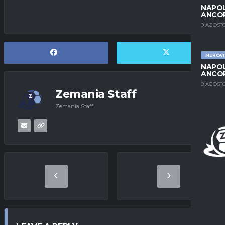
NAPOL
ANCO
9 AGOSTO
MERCA
NAPOL
ANCO
9 AGOSTO
Zemania Staff
Zemania Staff