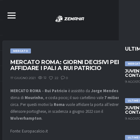
ULTI
MERCATO
MERCATO ROMA: GIORNI DECISIVI PER
MERCA
AFFIDARE I PALI A RUI PATRICIO
JUVEN
CONTA
12
22
0
17 GIUGNO 2021
9 AGOSTO
MERCATO
ROMA
–
Rui
Patricio
è assistito da
Jorge
Mendes
, ha la
stima di
Mourinho
, e costa poco; il suo cartellino vale
7 milioni
ULTIME
circa. Per questi motivi la
Roma
vuole affidare la porta all’estremo
JUVEN
difensore portoghese, in scadenza a giugno 2022 con il
CONTA
Wolverhampton
.
9 AGOSTO
Fonte: Europacalcio.it
ULTIME