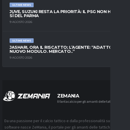
ULTIME NEWS
JUVE, SUZUKI RESTA LA PRIORITÀ: IL PSG NON HA IL
SÌ DEL PARMA
9 AGOSTO 2026
ULTIME NEWS
JASHARI, ORA IL RISCATTO; L’AGENTE: “ADATTO AL
NUOVO MODULO. MERCATO..”
9 AGOSTO 2026
ZEMANIA
Il fantacalcio per gli amanti delle tattiche
Da una passione per il calcio tattico e dalla professionalità sui
software nasce ZeMania, il portale per gli amanti delle tattiche