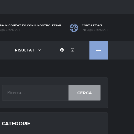
RA IN CONTATTO CON IL NOSTRO TEAM!
CONTATTACI
O@ZEMANIA.IT
INFO@ZEMANIA.IT
RISULTATI
CERCA
CATEGORIE