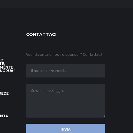
CONTATTACI
Vuoi diventare nostro sponsor? Contattaci!
TO:
TE,
AMENTE
ONGRUA”
CREDE
ANTA