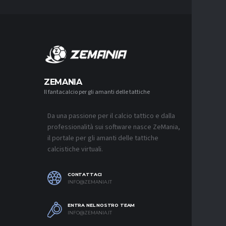
MERCA
ZEMANIA
Il fantacalcio per gli amanti delle tattiche
MERCATO
MONZA, 
SOUTHAM
PER L’A
Da una passione per il calcio tattico e dalla
7 AGOSTO 2
professionalità sui software nasce ZeMania,
il portale per gli amanti delle tattiche
MERCATO
calcistiche virtuali.
CAGLIARI
“CONSIG
QUASI U
SUL MER
CONTATTACI
7 AGOSTO 2
INFO@ZEMANIA.IT
MERCATO
ENTRA NEL NOSTRO TEAM
VLAHOVI
INFO@ZEMANIA.IT
7 AGOSTO 2