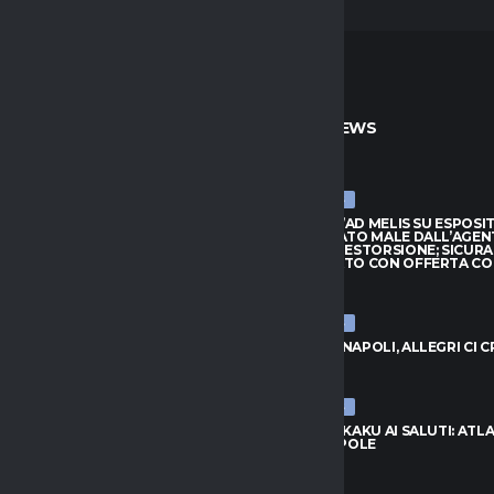
TO
ULTIME NEWS
ULTIME NEWS
ARRIVA JAY ROBINSON DAL
CAGLIARI, L’AD MELIS SU ESPOSI
PTON: VELOCITÀ E FANTASIA
“CONSIGLIATO MALE DALL’AGEN
TTACCO
QUASI UNA ESTORSIONE; SICUR
SUL MERCATO CON OFFERTA C
026
7 AGOSTO 2026
ULTIME NEWS
, L’AD MELIS SU ESPOSITO:
LIATO MALE DALL’AGENTE,
VLAHOVIC-NAPOLI, ALLEGRI CI 
NA ESTORSIONE; SICURAMENTE
7 AGOSTO 2026
CATO CON OFFERTA CONGRUA”
026
ULTIME NEWS
NAPOLI, LUKAKU AI SALUTI: ATL
UNITED IN POLE
C-NAPOLI, ALLEGRI CI CREDE
7 AGOSTO 2026
026