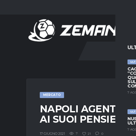
UL
ULT
CAG
“CO
QUA
SU
CO
7 AG
MERCATO
NAPOLI AGENTE BAS
ULT
AI SUOI PENSIERI”
NUS
ULT
7 AG
17 GIUGNO 2021
7
21
0