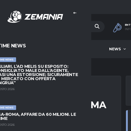
ENT
INF
TIME NEWS
HOME
BEST OF WEEK
NEWS
IME NEWS
LIARI, L’AD MELIS SU ESPOSITO:
NSIGLIATO MALE DALL’AGENTE,
SI UNA ESTORSIONE; SICURAMENTE
L MERCATO CON OFFERTA
NGRUA”
OSTO 2026
IC: “SERIE A IN CIMA
IME NEWS
A-ROMA, AFFARE DA 60 MILIONI. LE
IME
OSTO 2026