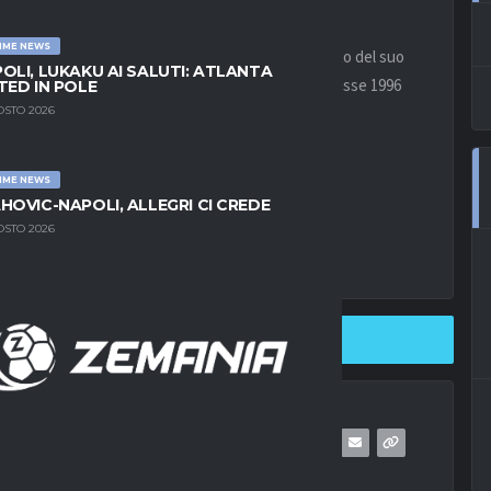
IME NEWS
nlucadimarzio.com
“, l’agente Adrian
Aliaj
ha parlato del suo
OLI, LUKAKU AI SALUTI: ATLANTA
i come rinforzo per il centrocampo. Il calciatore classe 1996
TED IN POLE
OSTO 2026
IME NEWS
HOVIC-NAPOLI, ALLEGRI CI CREDE
OSTO 2026
SHARE ON TWITTER