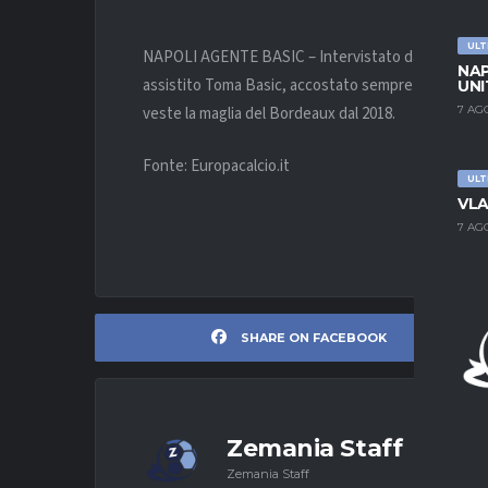
ULT
NAPOLI AGENTE BASIC – Intervistato dal sito “
gia
NAP
assistito Toma Basic, accostato sempre più al Napol
UNI
veste la maglia del Bordeaux dal 2018.
7 AG
Fonte: Europacalcio.it
ULT
VLA
7 AG
SHARE ON FACEBOOK
Zemania Staff
Zemania Staff