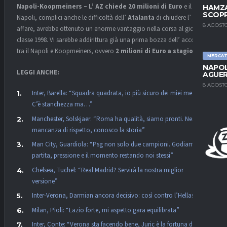
Napoli-Koopmeiners – L’ AZ chiede 20 milioni di Euro
e il
HAMZA
SCOPR
Napoli, complici anche le difficoltà dell’
Atalanta
di chiudere l’
8 AGOSTO
affare, avrebbe ottenuto un enorme vantaggio nella corsa al gioiello
classe 1998. Vi sarebbe addirittura già una prima bozza dell’ accordo
tra il Napoli e Koopmeiners, ovvero
2 milioni di Euro a stagione
.
MERCA
NAPOL
LEGGI ANCHE:
AGUER
8 AGOSTO
Inter, Barella: “Squadra quadrata, io più sicuro dei miei mezzi.
C’è stanchezza ma…”
Manchester, Solskjaer: “Roma ha qualità, siamo pronti. Nessuna
mancanza di rispetto, conosco la storia”
Man City, Guardiola: “Psg non solo due campioni. Godiamoci la
partita, pressione e il momento restando noi stessi”
Chelsea, Tuchel: “Real Madrid? Servirà la nostra miglior
versione”
Inter-Verona, Darmian ancora decisivo: così contro l’Hellas
Milan, Pioli: “Lazio forte, mi aspetto gara equilibrata”
Inter, Conte: “Verona sta facendo bene, Juric è la fortuna dei