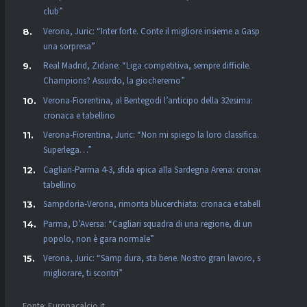
club”
Verona, Juric: “Inter forte. Conte il migliore insieme a Gasp, non
una sorpresa”
Real Madrid, Zidane: “Liga competitiva, sempre difficile.
Champions? Assurdo, la giocheremo”
Verona-Fiorentina, al Bentegodi l’anticipo della 32esima:
cronaca e tabellino
Verona-Fiorentina, Juric: “Non mi spiego la loro classifica. La
Superlega…”
Cagliari-Parma 4-3, sfida epica alla Sardegna Arena: cronaca e
tabellino
Sampdoria-Verona, rimonta blucerchiata: cronaca e tabellino
Parma, D’Aversa: “Cagliari squadra di una regione, di un
popolo, non è gara normale”
Verona, Juric: “Samp dura, sta bene. Nostro gran lavoro, se vuoi
migliorare, ti scontri”
Fonte: Europacalcio.it