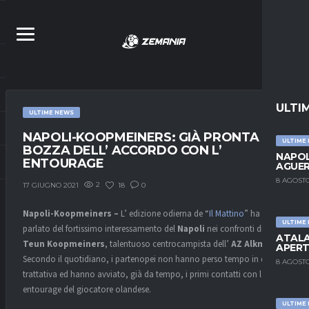
ULTI
ULTIME NEWS
NAPOLI-KOOPMEINERS: GIÀ PRONTA LA
ULTIME
BOZZA DELL’ ACCORDO CON L’
NAPOL
ENTOURAGE
AGUER
8 AGOSTO
2
18
0
17 GIUGNO 2021
Napoli-Koopmeiners –
L’ edizione odierna de “
Il Mattino
” ha
ULTIME
parlato del fortissimo interessamento del
Napoli
nei confronti di
ATALA
Teun Koopmeiners
, talentuoso centrocampista dell’
AZ Alkmaar
.
APERT
Secondo il quotidiano, i partenopei non hanno perso tempo in questa
8 AGOSTO
trattativa ed hanno avviato, già da tempo, i primi contatti con l’
entourage del giocatore olandese.
ULTIME