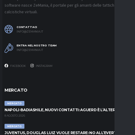
software nasce ZeMania, il portale per gli amanti delle tattiche
calcistiche virtuali.
CONTATTACI
INFO@ZEMANIA.IT
ENTRA NEL NOSTRO TEAM
INFO@ZEMANIA.IT
FACEBOOK
INSTAGRAM
MERCATO
MERCATO
NAPOLI-BADIASHILE, NUOVI CONTATTI: AGUERD È L’ALTERNATIVA
8 AGOSTO 2026
MERCATO
JUVENTUS, DOUGLAS LUIZ VUOLE RESTARE: NO ALL’EVERTON