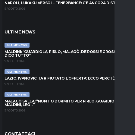
NAPOLI, LUKAKU VERSO IL FENERBAHCE: C’È ANCORA DISTANZA
9 AGOSTO 2026
ULTIME NEWS
ULTIME NEWS
MALDINI: “GUARDIOLA, PIRLO, MALAGÒ, DE ROSSI E GROSSO: VI
DICO TUTTO”
9 AGOSTO 2026
ULTIME NEWS
LAZIO, IVANOVIC HA RIFIUTATO L’OFFERTA: ECCO PERCHÉ
9 AGOSTO 2026
ULTIME NEWS
MALAGÒ SVELA: “NON HO DORMITO PER PIRLO. GUARDIOLA,
MALDINI, LEO…”
9 AGOSTO 2026
CONTATTACI