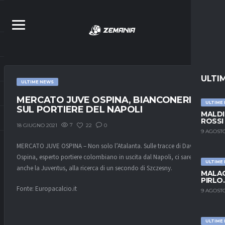
ULTI
ULTIME NEWS
MERCATO JUVE OSPINA, BIANCONERI
ULTIME
SUL PORTIERE DEL NAPOLI
MALDI
ROSSI
7
22
0
18 GIUGNO 2021
9 AGOSTO
MERCATO JUVE OSPINA – Non solo l’Atalanta. Sulle tracce di David
Ospina, esperto portiere colombiano in uscita dal Napoli, ci sarebbe
ULTIME
anche la Juventus, alla ricerca di un secondo di Szczesny.
MALAG
PIRLO
Fonte: Europacalcio.it
9 AGOSTO
ULTIME