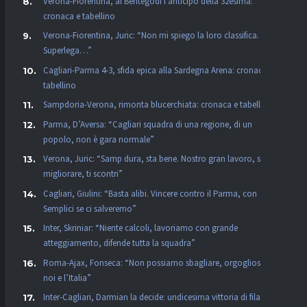
Verona-Fiorentina, al Bentegodi l’anticipo della 32esima:
cronaca e tabellino
Verona-Fiorentina, Juric: “Non mi spiego la loro classifica. La
Superlega…”
Cagliari-Parma 4-3, sfida epica alla Sardegna Arena: cronaca e
tabellino
Sampdoria-Verona, rimonta blucerchiata: cronaca e tabellino
Parma, D’Aversa: “Cagliari squadra di una regione, di un
popolo, non è gara normale”
Verona, Juric: “Samp dura, sta bene. Nostro gran lavoro, se vuoi
migliorare, ti scontri”
Cagliari, Giulini: “Basta alibi. Vincere contro il Parma, con
Semplici se ci salveremo”
Inter, Skriniar: “Niente calcoli, lavoriamo con grande
atteggiamento, difende tutta la squadra”
Roma-Ajax, Fonseca: “Non possiamo sbagliare, orgogliosi per
noi e l’Italia”
Inter-Cagliari, Darmian la decide: undicesima vittoria di fila