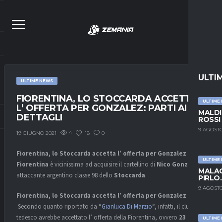
ULTI
ULTIME NEWS
FIORENTINA, LO STOCCARDA ACCETTA
ULTIME
L’ OFFERTA PER GONZALEZ: PARTI AI
MALDI
DETTAGLI
ROSSI
9 AGOSTO
4
18
0
19 GIUGNO 2021
Fiorentina, lo Stoccarda accetta l’ offerta per Gonzalez –
La
ULTIME
Fiorentina
è vicinissima ad acquisire il cartellino di
Nico Gonzalez
,
MALAG
attaccante argentino classe 98 dello
Stoccarda
.
PIRLO
9 AGOSTO
Fiorentina, lo Stoccarda accetta l’ offerta per Gonzalez –
Secondo quanto riportato da “
Gianluca Di Marzio
“, infatti, il club
tedesco avrebbe accettato l’ offerta della Fiorentina, ovvero
23
ULTIME