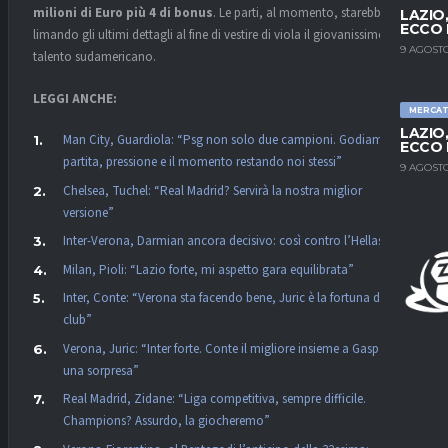
milioni di Euro più 4 di bonus
. Le parti, al momento, starebbero
LAZIO
ECCO 
limando gli ultimi dettagli al fine di vestire di viola il giovanissimo
9 AGOSTO
talento sudamericano.
LEGGI ANCHE:
MERCA
LAZIO
Man City, Guardiola: “Psg non solo due campioni. Godiamoci la
ECCO 
partita, pressione e il momento restando noi stessi”
9 AGOSTO
Chelsea, Tuchel: “Real Madrid? Servirà la nostra miglior
versione”
Inter-Verona, Darmian ancora decisivo: così contro l’Hellas
Milan, Pioli: “Lazio forte, mi aspetto gara equilibrata”
Inter, Conte: “Verona sta facendo bene, Juric è la fortuna dei
club”
Verona, Juric: “Inter forte. Conte il migliore insieme a Gasp, non
una sorpresa”
Real Madrid, Zidane: “Liga competitiva, sempre difficile.
Champions? Assurdo, la giocheremo”