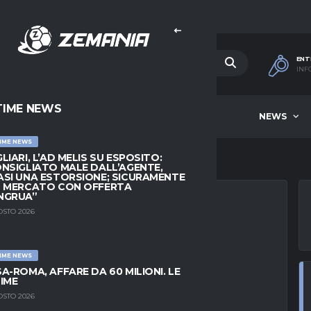
ENT
INF
TIME NEWS
HOME
BEST OF WEEK
NEWS
IME NEWS
LIARI, L’AD MELIS SU ESPOSITO:
NSIGLIATO MALE DALL’AGENTE,
SI UNA ESTORSIONE; SICURAMENTE
L MERCATO CON OFFERTA
NGRUA”
OSTO 2026
RLA KJAER:
IME NEWS
LA SQUADRA. NON
A-ROMA, AFFARE DA 60 MILIONI. LE
IME
I QUEL GIORNO”
OSTO 2026