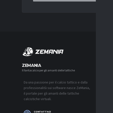
MERCA
ZEMANIA
Il fantacalcio per gli amanti delle tattiche
MERCATO
MONZA, 
SOUTHAM
PER L’A
Da una passione per il calcio tattico e dalla
7 AGOSTO 2
professionalità sui software nasce ZeMania,
il portale per gli amanti delle tattiche
MERCATO
calcistiche virtuali.
CAGLIARI
“CONSIG
QUASI U
SUL MER
CONTATTACI