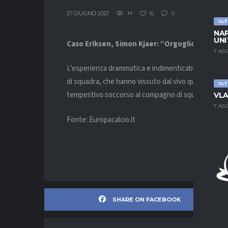
21 GIUGNO 2021
14
15
0
ULT
NAP
UNI
Caso Eriksen, Simon Kjaer: “Orgoglioso di com
7 AG
L’esperienza drammatica e indimenticabile del
malo
di squadra, che hanno vissuto dal vivo quei minuti, i
ULT
tempestivo soccorso al compagno di squadra.
VLA
7 AG
Fonte: Europacalcio.it
SHARE ON FACEBOOK