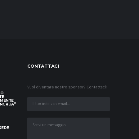
CONTATTACI
Vuoi diventare nostro sponsor? Contattaci!
TO:
TE,
AMENTE
ONGRUA”
CREDE