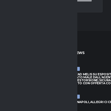
TO
ULTIME NEWS
ULTIME NEWS
ARRIVA JAY ROBINSON DAL
CAGLIARI, L’AD MELIS SU ESPOSI
PTON: VELOCITÀ E FANTASIA
“CONSIGLIATO MALE DALL’AGEN
TTACCO
QUASI UNA ESTORSIONE; SICUR
SUL MERCATO CON OFFERTA C
026
7 AGOSTO 2026
ULTIME NEWS
, L’AD MELIS SU ESPOSITO:
LIATO MALE DALL’AGENTE,
VLAHOVIC-NAPOLI, ALLEGRI CI 
NA ESTORSIONE; SICURAMENTE
7 AGOSTO 2026
CATO CON OFFERTA CONGRUA”