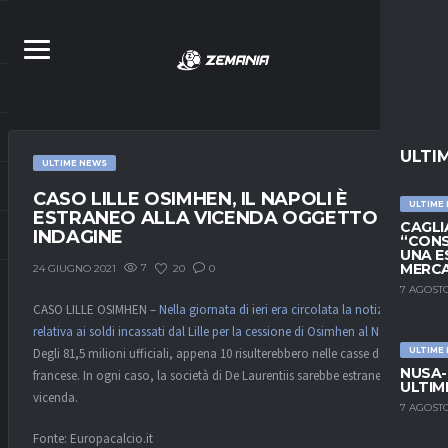
ULTI
ULTIME NEWS
CASO LILLE OSIMHEN, IL NAPOLI È
ULTIME
ESTRANEO ALLA VICENDA OGGETTO DI
CAGLIA
INDAGINE
“CONS
UNA E
MERC
7
20
0
24 GIUGNO 2021
7 AGOSTO
CASO LILLE OSIMHEN –
Nella giornata di ieri era circolata la notizia
relativa ai soldi incassati dal Lille per la cessione di Osimhen al Napoli
.
Degli 81,5 milioni ufficiali, appena 10 risulterebbero nelle casse del club
ULTIME
NUSA-
francese. In ogni caso, la società di De Laurentiis sarebbe estranea alla
ULTIM
vicenda.
7 AGOSTO
Fonte: Europacalcio.it