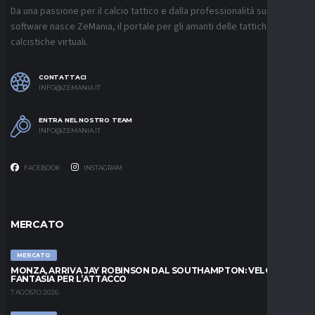
Da una passione per il calcio tattico e dalla professionalità sui
software nasce ZeMania, il portale per gli amanti delle tattiche
calcistiche virtuali.
CONTATTACI
INFO@ZEMANIA.IT
ENTRA NEL NOSTRO TEAM
INFO@ZEMANIA.IT
FACEBOOK
INSTAGRAM
MERCATO
MERCATO
MONZA, ARRIVA JAY ROBINSON DAL SOUTHAMPTON: VELOCITÀ E
FANTASIA PER L’ATTACCO
7 AGOSTO 2026