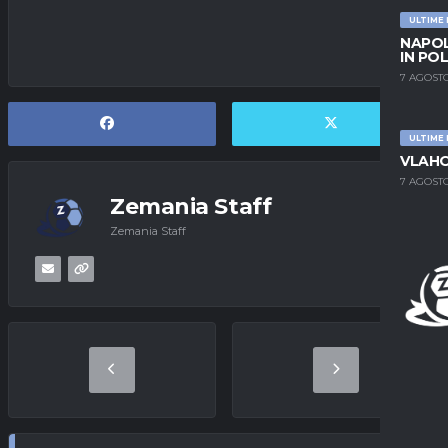
ULTIME
NAPOL
IN PO
7 AGOSTO
ULTIME
VLAHO
7 AGOSTO
Zemania Staff
Zemania Staff