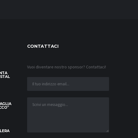
CONTATTACI
Vuoi diventare nostro sponsor? Contattaci!
INTA
YSTAL
MAGLIA
OCCO”
ELERA