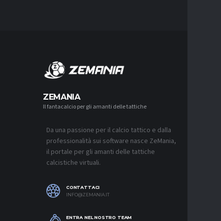
MERCA
ZEMANIA
Il fantacalcio per gli amanti delle tattiche
MERCATO
NJIE SI 
L’OFFERT
PALACE
Da una passione per il calcio tattico e dalla
6 AGOSTO 2
professionalità sui software nasce ZeMania,
il portale per gli amanti delle tattiche
MERCATO
calcistiche virtuali.
LEAO RI
DEL GAL
6 AGOSTO 2
CONTATTACI
INFO@ZEMANIA.IT
MERCATO
JASHARI,
“ADATTO
ENTRA NEL NOSTRO TEAM