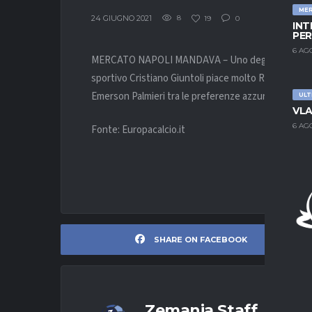
ME
24 GIUGNO 2021
8
19
0
INT
PER
6 AG
MERCATO NAPOLI MANDAVA – Uno degli obiettivi del Na
sportivo Cristiano Giuntoli piace molto Reinildo Man
Emerson Palmieri tra le preferenze azzurre.
ULT
VLA
6 AG
Fonte: Europacalcio.it
SHARE ON FACEBOOK
Zemania Staff