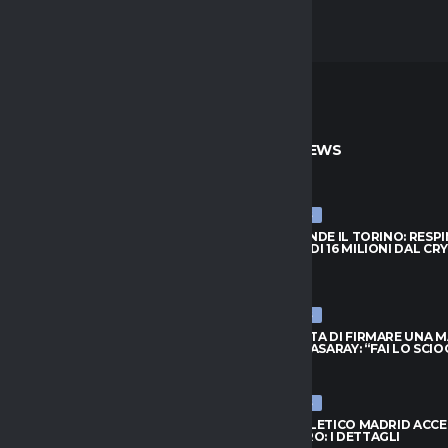
TO
ULTIME NEWS
ULTIME NEWS
PRENDE IL TORINO: RESPINTA
NJIE SI PRENDE IL TORINO: RESP
A DI 16 MILIONI DAL CRYSTAL
L’OFFERTA DI 16 MILIONI DAL CR
PALACE
026
6 AGOSTO 2026
ULTIME NEWS
FIUTA DI FIRMARE UNA MAGLIA
LEAO RIFIUTA DI FIRMARE UNA 
ATASARAY: “FAI LO SCIOCCO”
DEL GALATASARAY: “FAI LO SCI
026
6 AGOSTO 2026
ULTIME NEWS
 ORA IL RISCATTO; L’AGENTE:
INTER, L’ATLETICO MADRID ACC
 AL NUOVO MODULO.
PER ROMERO: I DETTAGLI