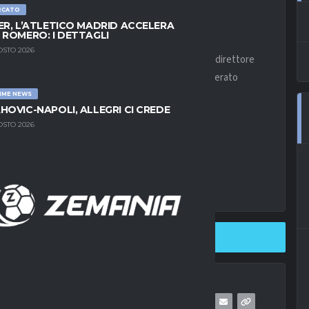
RCATO
ER, L’ATLETICO MADRID ACCELERA
 ROMERO: I DETTAGLI
OSTO 2026
poli è quello di rinforzare la fascia sinistra. Al direttore
dava, in forza al Lille e che avrebbe addirittura superato
IME NEWS
HOVIC-NAPOLI, ALLEGRI CI CREDE
OSTO 2026
SHARE ON TWITTER