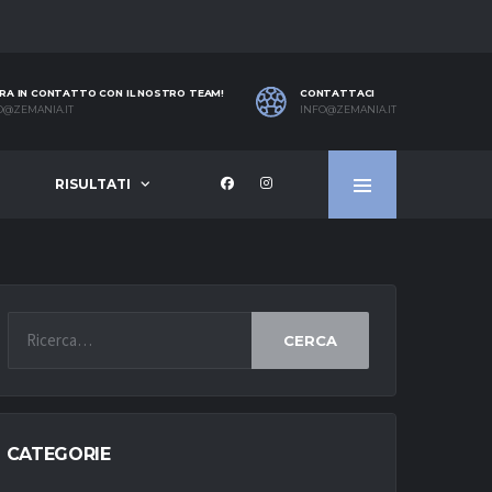
RA IN CONTATTO CON IL NOSTRO TEAM!
CONTATTACI
O@ZEMANIA.IT
INFO@ZEMANIA.IT
RISULTATI
CERCA
CATEGORIE