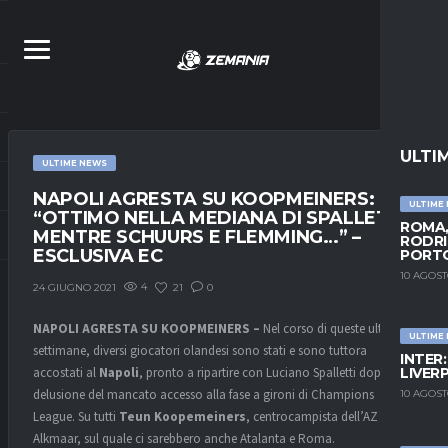
ULTI
ULTIME NEWS
NAPOLI AGRESTA SU KOOPMEINERS:
ULTIME
“OTTIMO NELLA MEDIANA DI SPALLETTI,
ROMA,
MENTRE SCHUURS E FLEMMING…” –
RODRI
ESCLUSIVA EC
PORT
10 AGOST
4
21
0
24 GIUGNO 2021
NAPOLI AGRESTA SU KOOPMEINERS –
Nel corso di queste ultime
ULTIME
settimane, diversi giocatori olandesi sono stati e sono tuttora
INTER
accostati al
Napoli
, pronto a ripartire con Luciano Spalletti dopo la
LIVER
delusione del mancato accesso alla fase a gironi di Champions
10 AGOST
League. Su tutti
Teun Koopemeiners
, centrocampista dell’AZ
Alkmaar, sul quale ci sarebbero anche Atalanta e Roma.