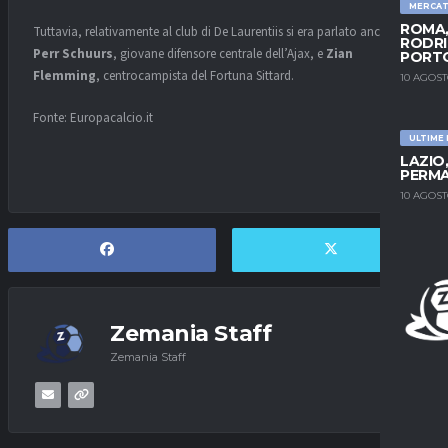
MERCA
ROMA,
Tuttavia, relativamente al club di De Laurentiis si era parlato anche di
RODRI
Perr Schuurs
, giovane difensore centrale dell’Ajax, e
Zian
PORT
Flemming
, centrocampista del Fortuna Sittard.
10 AGOST
Fonte: Europacalcio.it
ULTIME
LAZIO
PERMA
10 AGOST
Zemania Staff
Zemania Staff