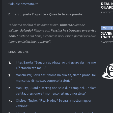
REAL 
“
OkCalciomercato.it
“.
GUARD
8 AGOSTO
Dimarco, parla l’ agente – Queste le sue parole:
“Abbiamo parlato di un nome nuovo.
Dimarco?
Rimane
ULTIME
all’Inter.
Salcedo?
Rimane qui.
Pessina ha strappato un sorriso a
JUVEN
Sensi?
Stefano sta bene, è contento per Pessina perché loro due
L’ACC
hanno un bellissimo rapporto”.
8 AGOSTO
LEGGI ANCHE:
Inter, Barella: “Squadra quadrata, io più sicuro dei miei mezzi.
C’è stanchezza ma…”
Manchester, Solskjaer: “Roma ha qualità, siamo pronti. Nessuna
mancanza di rispetto, conosco la storia”
Man City, Guardiola: “Psg non solo due campioni. Godiamoci la
partita, pressione e il momento restando noi stessi”
Chelsea, Tuchel: “Real Madrid? Servirà la nostra miglior
versione”