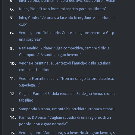
Inter-Verona, Darmian ancora decisivo: così contro l’Hellas
Milan, Pioli: “Lazio forte, mi aspetto gara equilibrata”
Inter, Conte: “Verona sta facendo bene, Juric è la fortuna dei
club”
Verona, Juric: “Inter forte. Conte il migliore insieme a Gasp, non
una sorpresa”
Real Madrid, Zidane: “Liga competitiva, sempre difficile.
Champions? Assurdo, la giocheremo”
Verona-Fiorentina, al Bentegodi l’anticipo della 32esima:
cronaca e tabellino
Verona-Fiorentina, Juric: “Non mi spiego la loro classifica. La
Superlega…”
Cagliari-Parma 4-3, sfida epica alla Sardegna Arena: cronaca e
tabellino
Sampdoria-Verona, rimonta blucerchiata: cronaca e tabellino
Parma, D’Aversa: “Cagliari squadra di una regione, di un
popolo, non è gara normale”
Verona, Juric: “Samp dura, sta bene. Nostro gran lavoro, se vuoi