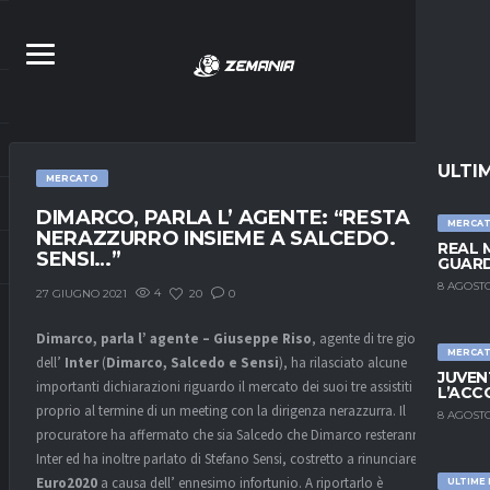
ULTI
MERCATO
DIMARCO, PARLA L’ AGENTE: “RESTA IN
MERCA
NERAZZURRO INSIEME A SALCEDO.
REAL 
SENSI…”
GUARD
8 AGOSTO
4
20
0
27 GIUGNO 2021
Dimarco, parla l’ agente – Giuseppe Riso
, agente di tre giocatori
MERCA
dell’
Inter
(
Dimarco, Salcedo e Sensi
), ha rilasciato alcune
JUVEN
importanti dichiarazioni riguardo il mercato dei suoi tre assistiti
L’ACC
proprio al termine di un meeting con la dirigenza nerazzurra. Il
8 AGOSTO
procuratore ha affermato che sia Salcedo che Dimarco resteranno all’
Inter ed ha inoltre parlato di Stefano Sensi, costretto a rinunciare ad
Euro2020
a causa dell’ ennesimo infortunio. A riportarlo è
ULTIME