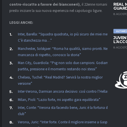
REAL 
contro-riscatto a favore dei bianconeri)
, il 22enne romani potrà
GUARD
presto iniziare la sua nuova esperienza nel capoluogo ligure.
8 AGOSTO
LEGGI ANCHE:
ULTIME
Inter, Barella: “Squadra quadrata, io più sicuro dei miei mezzi.
JUVEN
C’è stanchezza ma…”
L’ACC
8 AGOSTO
Manchester, Solskjaer: “Roma ha qualità, siamo pronti. Nessuna
mancanza di rispetto, conosco la storia”
Man City, Guardiola: “Psg non solo due campioni. Godiamoci la
partita, pressione e il momento restando noi stessi”
Chelsea, Tuchel: “Real Madrid? Servirà la nostra miglior
versione”
Inter-Verona, Darmian ancora decisivo: così contro l’Hellas
Milan, Pioli: “Lazio forte, mi aspetto gara equilibrata”
Inter, Conte: “Verona sta facendo bene, Juric è la fortuna dei
club”
Verona, Juric: “Inter forte. Conte il migliore insieme a Gasp, non