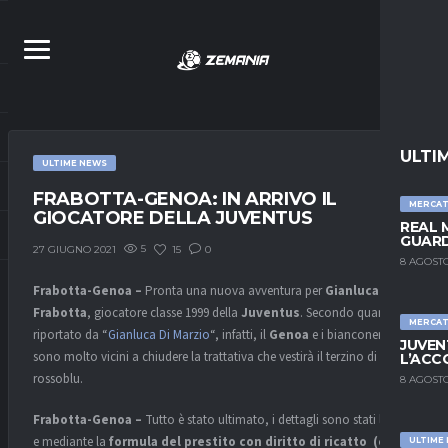
ULTI
ULTIME NEWS
FRABOTTA-GENOA: IN ARRIVO IL
MERCA
GIOCATORE DELLA JUVENTUS
REAL 
GUARD
5
15
0
27 GIUGNO 2021
8 AGOSTO
Frabotta-Genoa –
Pronta una nuova avventura per
Gianluca
Frabotta
, giocatore classe 1999 della
Juventus
. Secondo quanto
MERCA
riportato da “
Gianluca Di Marzio
“, infatti, il
Genoa
e i bianconeri
JUVEN
sono molto vicini a chiudere la trattativa che vestirà il terzino di
L’ACC
rossoblu.
8 AGOSTO
Frabotta-Genoa –
Tutto è stato ultimato, i dettagli sono stati limati
e mediante la
formula del prestito con diritto di ricatto (e
ULTIME