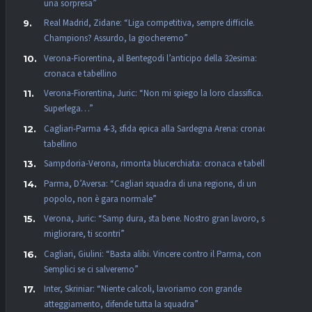
una sorpresa”
Real Madrid, Zidane: “Liga competitiva, sempre difficile.
Champions? Assurdo, la giocheremo”
Verona-Fiorentina, al Bentegodi l’anticipo della 32esima:
cronaca e tabellino
Verona-Fiorentina, Juric: “Non mi spiego la loro classifica. La
Superlega…”
Cagliari-Parma 4-3, sfida epica alla Sardegna Arena: cronaca e
tabellino
Sampdoria-Verona, rimonta blucerchiata: cronaca e tabellino
Parma, D’Aversa: “Cagliari squadra di una regione, di un
popolo, non è gara normale”
Verona, Juric: “Samp dura, sta bene. Nostro gran lavoro, se vuoi
migliorare, ti scontri”
Cagliari, Giulini: “Basta alibi. Vincere contro il Parma, con
Semplici se ci salveremo”
Inter, Skriniar: “Niente calcoli, lavoriamo con grande
atteggiamento, difende tutta la squadra”