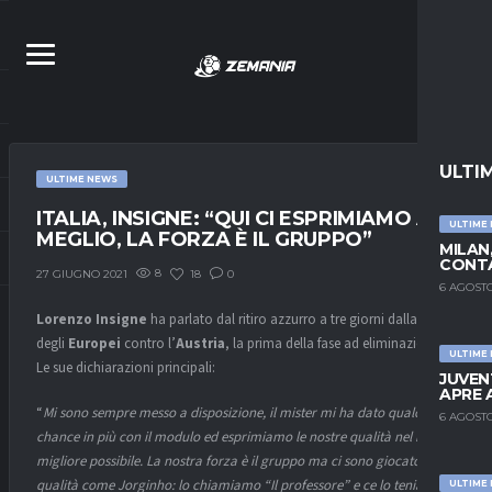
ULTI
ULTIME NEWS
ITALIA, INSIGNE: “QUI CI ESPRIMIAMO AL
ULTIME
MEGLIO, LA FORZA È IL GRUPPO”
MILAN
CONTA
8
18
0
27 GIUGNO 2021
6 AGOSTO
Lorenzo Insigne
ha parlato dal ritiro azzurro a tre giorni dalla gara
degli
Europei
contro l’
Austria
, la prima della fase ad eliminazione.
ULTIME
Le sue dichiarazioni principali:
JUVEN
APRE 
“
Mi sono sempre messo a disposizione, il mister mi ha dato qualche
6 AGOSTO
chance in più con il modulo ed esprimiamo le nostre qualità nel modo
migliore possibile. La nostra forza è il gruppo ma ci sono giocatori di
qualità come Jorginho: lo chiamiamo “Il professore” e ce lo teniamo
ULTIME