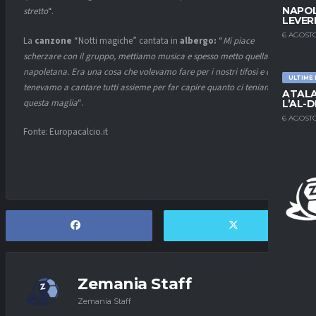
NAPOL
stretto
“.
LEVER
6 AGOSTO
La
canzone
“Notti magiche” cantata in
albergo:
“
Mi piace
scherzare con il gruppo, mettiamo musica e spesso metto quella
napoletana. Era una cosa che volevamo fare per i nostri tifosi e ci
ULTIME
tenevamo a cantare tutti assieme per far capire quanto ci teniamo a
ATALA
questa maglia
“.
L’AL-D
6 AGOSTO
Fonte: Europacalcio.it
Zemania Staff
Zemania Staff