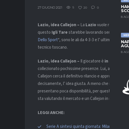
HAM
27 GIUGNO 2021
5
20
0
SCO
8 AG
Lazio, idea Callejon –
La
Lazio
vuole regalare a
M
questo
Igli Tare
starebbe lavorando senza sosta. La
ME
Dello Sport
“, sono le ali da 4-3-3 e l’ ultima idea p
NAP
AGU
tecnico toscano.
8 AG
Lazio, idea Callejon –
Il giocatore è
in scadenza 
collezionato pochissime presenze. Lui, a 34 anni, ed
Callejon cerca il definitivo rilancio e approdare alla
decisamente, l’ idea giusta. A meno che non venga 
presentano poca disponibilità, per questo
Correa 
sta valutando il mercato e un Callejon in maglia bi
LEGGI ANCHE:
Serie A sintesi quinta giornata: Milan ancora p