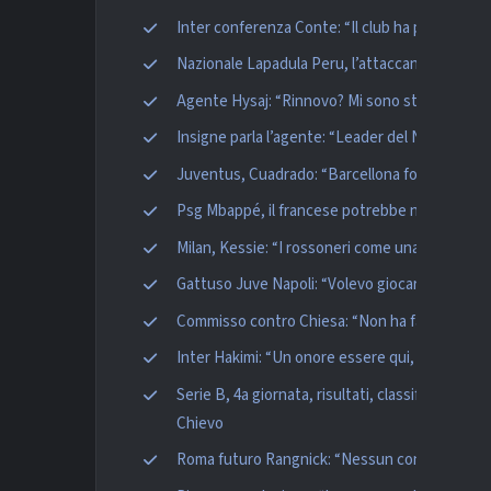
Inter conferenza Conte: “Il club ha preso dim
Nazionale Lapadula Peru, l’attaccante vuole La
Agente Hysaj: “Rinnovo? Mi sono stancato, va
Insigne parla l’agente: “Leader del Napoli graz
Juventus, Cuadrado: “Barcellona fortissimo, da
Psg Mbappé, il francese potrebbe non rinnovare
Milan, Kessie: “I rossoneri come una seconda p
Gattuso Juve Napoli: “Volevo giocarla, ho rosi
Commisso contro Chiesa: “Non ha fatto la cosa
Inter Hakimi: “Un onore essere qui, voglio segu
Serie B, 4a giornata, risultati, classifica e pr
Chievo
Roma futuro Rangnick: “Nessun contatto. Cerc