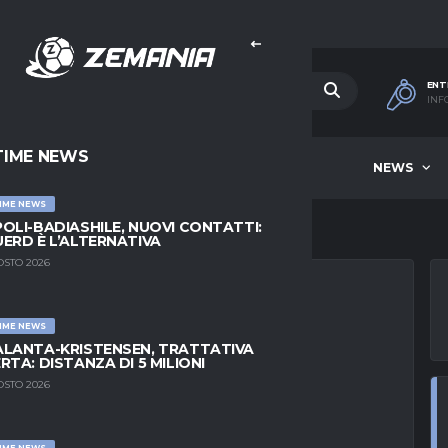
ENT
INF
TIME NEWS
HOME
BEST OF WEEK
NEWS
IME NEWS
OLI-BADIASHILE, NUOVI CONTATTI:
ERD È L’ALTERNATIVA
OSTO 2026
IME NEWS
JON: AI
LANTA-KRISTENSEN, TRATTATIVA
RTA: DISTANZA DI 5 MILIONI
ACE L’ ESTERNO
OSTO 2026
IME NEWS