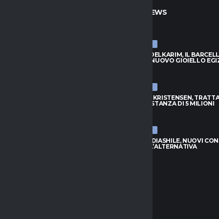
TO
ULTIME NEWS
ULTIME NEWS
BADIASHILE, NUOVI CONTATTI:
HAMZA ABDELKARIM, IL BARCEL
È L’ALTERNATIVA
SCOPRE IL NUOVO GIOIELLO EGI
026
8 AGOSTO 2026
ULTIME NEWS
S, DOUGLAS LUIZ VUOLE
ATALANTA-KRISTENSEN, TRATTA
: NO ALL’EVERTON
APERTA: DISTANZA DI 5 MILIONI
026
8 AGOSTO 2026
ULTIME NEWS
APOLI, L’ARGENTINO TORNA
NAPOLI-BADIASHILE, NUOVI CON
INO PER LA PORTA AZZURRA
AGUERD È L’ALTERNATIVA
026
8 AGOSTO 2026