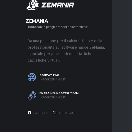
MERCA
ZEMANIA
Il fantacalcio per gli amanti delle tattiche
MERCATO
NAPOLI-
AGUERD 
Da una passione per il calcio tattico e dalla
8 AGOSTO 2
professionalità sui software nasce ZeMania,
MERCATO
il portale per gli amanti delle tattiche
JUVENTU
calcistiche virtuali.
RESTARE
8 AGOSTO 2
CONTATTACI
MERCATO
INFO@ZEMANIA.IT
MUSSO-N
NEL MIR
ENTRA NEL NOSTRO TEAM
8 AGOSTO 2
INFO@ZEMANIA.IT
FACEBOOK
INSTAGRAM