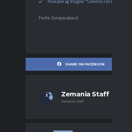
Pisacane ag Insigne: “Lorenzo con l’Az? Pens
Fonte: Europacalcio.it
SHARE ON FACEBOOK
Zemania Staff
Zemania Staff