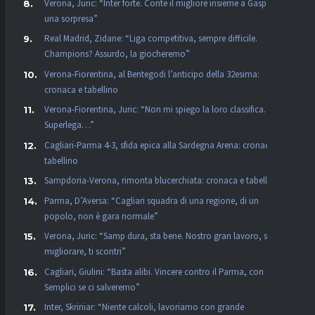
Verona, Juric: “Inter forte. Conte il migliore insieme a Gasp, non
una sorpresa”
Real Madrid, Zidane: “Liga competitiva, sempre difficile.
Champions? Assurdo, la giocheremo”
Verona-Fiorentina, al Bentegodi l’anticipo della 32esima:
cronaca e tabellino
Verona-Fiorentina, Juric: “Non mi spiego la loro classifica. La
Superlega…”
Cagliari-Parma 4-3, sfida epica alla Sardegna Arena: cronaca e
tabellino
Sampdoria-Verona, rimonta blucerchiata: cronaca e tabellino
Parma, D’Aversa: “Cagliari squadra di una regione, di un
popolo, non è gara normale”
Verona, Juric: “Samp dura, sta bene. Nostro gran lavoro, se vuoi
migliorare, ti scontri”
Cagliari, Giulini: “Basta alibi. Vincere contro il Parma, con
Semplici se ci salveremo”
Inter, Skriniar: “Niente calcoli, lavoriamo con grande