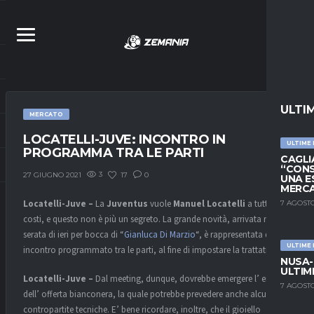
ULTI
MERCATO
LOCATELLI-JUVE: INCONTRO IN
ULTIME
PROGRAMMA TRA LE PARTI
CAGLIA
“CONS
3
17
0
27 GIUGNO 2021
UNA E
MERC
Locatelli-Juve –
La
Juventus
vuole
Manuel Locatelli
a tutti i
7 AGOSTO
costi, e questo non è più un segreto. La grande novità, arrivata nella
serata di ieri per bocca di “
Gianluca Di Marzio
“, è rappresentata da un
ULTIME
incontro programmato tra le parti, al fine di impostare la trattativa.
NUSA-
ULTIM
Locatelli-Juve –
Dal meeting, dunque, dovrebbe emergere l’ entità
7 AGOSTO
dell’ offerta bianconera, la quale potrebbe prevedere anche alcune
contropartite tecniche. E’ bene ricordare, inoltre, che il gioiello