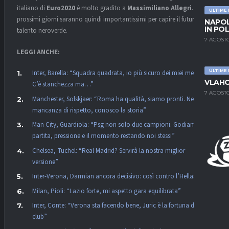
italiano di
Euro2020
è molto gradito a
Massimiliano Allegri
. I
ULTIME
prossimi giorni saranno quindi importantissimi per capire il futuro del
NAPOL
IN PO
talento neroverde.
7 AGOSTO
LEGGI ANCHE:
ULTIME
Inter, Barella: “Squadra quadrata, io più sicuro dei miei mezzi.
VLAHO
C’è stanchezza ma…”
7 AGOSTO
Manchester, Solskjaer: “Roma ha qualità, siamo pronti. Nessuna
mancanza di rispetto, conosco la storia”
Man City, Guardiola: “Psg non solo due campioni. Godiamoci la
partita, pressione e il momento restando noi stessi”
Chelsea, Tuchel: “Real Madrid? Servirà la nostra miglior
versione”
Inter-Verona, Darmian ancora decisivo: così contro l’Hellas
Milan, Pioli: “Lazio forte, mi aspetto gara equilibrata”
Inter, Conte: “Verona sta facendo bene, Juric è la fortuna dei
club”