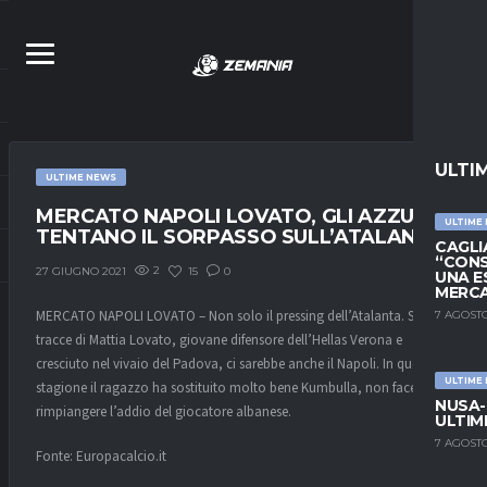
ULTI
ULTIME NEWS
MERCATO NAPOLI LOVATO, GLI AZZURRI
ULTIME
TENTANO IL SORPASSO SULL’ATALANTA
CAGLIA
“CONS
2
15
0
27 GIUGNO 2021
UNA E
MERC
MERCATO NAPOLI LOVATO – Non solo il pressing dell’Atalanta. Sulle
7 AGOSTO
tracce di Mattia Lovato, giovane difensore dell’Hellas Verona e
cresciuto nel vivaio del Padova, ci sarebbe anche il Napoli. In questa
ULTIME
stagione il ragazzo ha sostituito molto bene Kumbulla, non facendo
NUSA-
rimpiangere l’addio del giocatore albanese.
ULTIM
7 AGOSTO
Fonte: Europacalcio.it