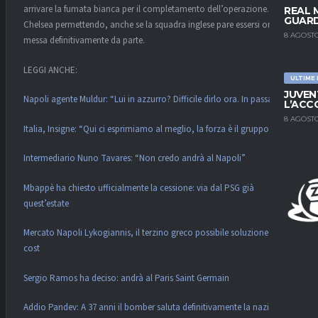
arrivare la fumata bianca per il completamento dell’operazione.
REAL 
GUARD
Chelsea permettendo, anche se la squadra inglese pare essersi ormai
8 AGOSTO
messa definitivamente da parte.
LEGGI ANCHE:
ULTIME
JUVEN
Napoli agente Muldur: “Lui in azzurro? Difficile dirlo ora. In passato…”
L’ACC
8 AGOSTO
Italia, Insigne: “Qui ci esprimiamo al meglio, la forza è il gruppo”
Intermediario Nuno Tavares: “Non credo andrà al Napoli”
Mbappè ha chiesto ufficialmente la cessione: via dal PSG già
quest’estate
Mercato Napoli Lykogiannis, il terzino greco possibile soluzione low-
cost
Sergio Ramos ha deciso: andrà al Paris Saint Germain
Addio Pandev: A 37 anni il bomber saluta definitivamente la nazionale