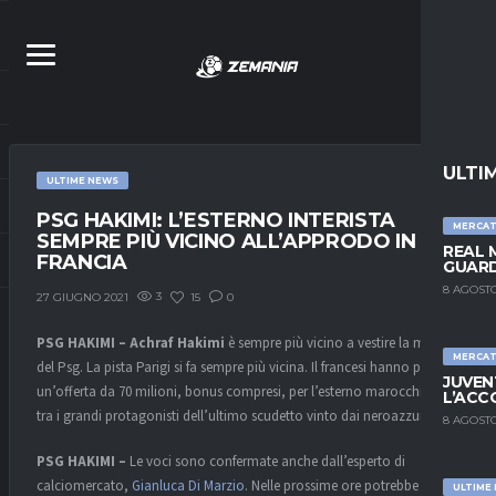
ULTI
ULTIME NEWS
PSG HAKIMI: L’ESTERNO INTERISTA
MERCA
SEMPRE PIÙ VICINO ALL’APPRODO IN
REAL 
FRANCIA
GUARD
8 AGOSTO
3
15
0
27 GIUGNO 2021
PSG HAKIMI – Achraf Hakimi
è sempre più vicino a vestire la maglia
MERCA
del Psg. La pista Parigi si fa sempre più vicina. Il francesi hanno pronta
JUVEN
un’offerta da 70 milioni, bonus compresi, per l’esterno marocchino,
L’ACC
tra i grandi protagonisti dell’ultimo scudetto vinto dai neroazzurri.
8 AGOSTO
PSG HAKIMI –
Le voci sono confermate anche dall’esperto di
calciomercato,
Gianluca Di Marzio
. Nelle prossime ore potrebbe
ULTIME