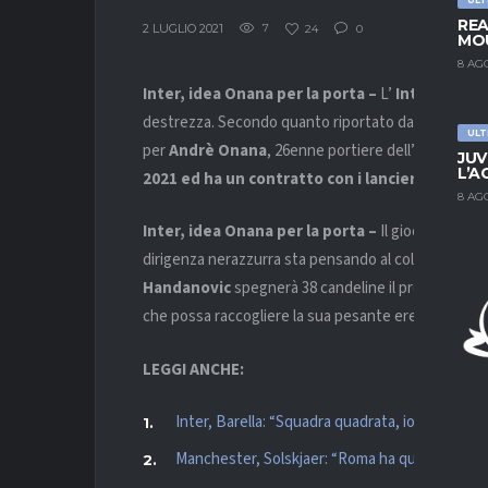
REA
2 LUGLIO 2021
7
24
0
MOU
8 AG
Inter, idea Onana per la porta –
L’
Inter
sta cer
destrezza. Secondo quanto riportato da “
Sky Spor
ULT
per
Andrè Onana
, 26enne portiere dell’
Ajax
. Il g
JUV
L’A
2021 ed ha un contratto con i lancieri fino al 2
8 AG
Inter, idea Onana per la porta –
Il giocatore, pe
dirigenza nerazzurra sta pensando al colpo a param
Handanovic
spegnerà 38 candeline il prossimo anno
che possa raccogliere la sua pesante eredità.
LEGGI ANCHE:
Inter, Barella: “Squadra quadrata, io più sicur
Manchester, Solskjaer: “Roma ha qualità, siam