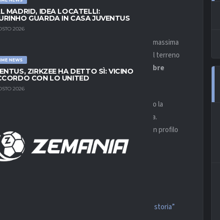
L MADRID, IDEA LOCATELLI:
RINHO GUARDA IN CASA JUVENTUS
OSTO 2026
cando di muoversi sul mercato con largo anticipo e massima
t
“, infatti, i nerazzurri avrebbero iniziato a sondare il terreno
IME NEWS
iocatore
è squalificato per doping sino a Novembre
ENTUS, ZIRKZEE HA DETTO SÌ: VICINO
CCORDO CON LO UNITED
022.
OSTO 2026
rò, non vuole rinnovare il suo contratto e per questo la
etro zero nella prossima sessione di mercato estiva.
 e l’ Inter vuole farsi trovare pronta, prendendo un profilo
o dei miei mezzi. C’è stanchezza ma…”
o pronti. Nessuna mancanza di rispetto, conosco la storia”