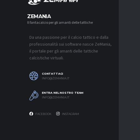
MERCA
ZEMANIA
Il fantacalcio per gli amanti delle tattiche
MERCATO
JUVENTUS
L’ACCOR
Da una passione per il calcio tattico e dalla
8 AGOSTO 2
professionalità sui software nasce ZeMania,
MERCATO
il portale per gli amanti delle tattiche
REAL MAD
calcistiche virtuali.
MOURINH
8 AGOSTO 2
CONTATTACI
MERCATO
INFO@ZEMANIA.IT
ROMA, F
ASPETTA
ENTRA NEL NOSTRO TEAM
8 AGOSTO 2
INFO@ZEMANIA.IT
FACEBOOK
INSTAGRAM