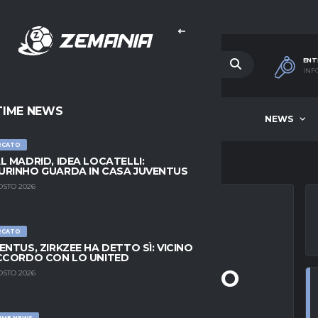
ENT
INF
TIME NEWS
HOME
BEST OF WEEK
NEWS
RCATO
L MADRID, IDEA LOCATELLI:
RINHO GUARDA IN CASA JUVENTUS
OSTO 2026
RCATO
A PER LA PORTA:
ENTUS, ZIRKZEE HA DETTO SÌ: VICINO
CCORDO CON LO UNITED
 2022 A PARAMETRO
OSTO 2026
IME NEWS