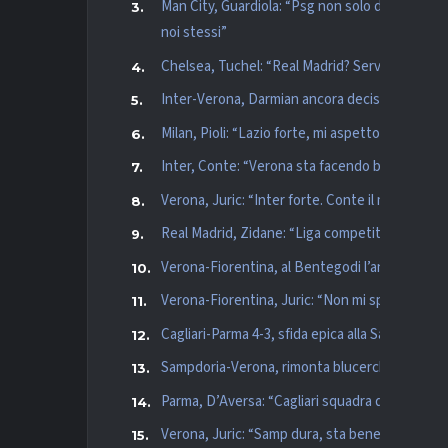
Man City, Guardiola: “Psg non solo due campion
noi stessi”
Chelsea, Tuchel: “Real Madrid? Servirà la nostr
Inter-Verona, Darmian ancora decisivo: così co
Milan, Pioli: “Lazio forte, mi aspetto gara equil
Inter, Conte: “Verona sta facendo bene, Juric è
Verona, Juric: “Inter forte. Conte il migliore 
Real Madrid, Zidane: “Liga competitiva, sempre
Verona-Fiorentina, al Bentegodi l’anticipo dell
Verona-Fiorentina, Juric: “Non mi spiego la lor
Cagliari-Parma 4-3, sfida epica alla Sardegna A
Sampdoria-Verona, rimonta blucerchiata: crona
Parma, D’Aversa: “Cagliari squadra di una regi
Verona, Juric: “Samp dura, sta bene. Nostro gran