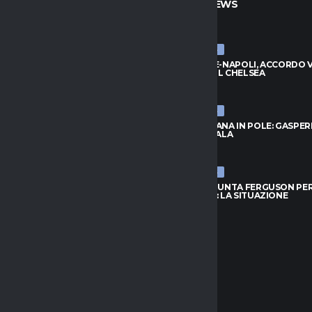
TO
ULTIME NEWS
ULTIME NEWS
, ZIRKZEE HA DETTO SÌ: VICINO
BADIASHILE-NAPOLI, ACCORDO VI
DO CON LO UNITED
TRATTA COL CHELSEA
026
8 AGOSTO 2026
ULTIME NEWS
RID, IDEA LOCATELLI:
ROMA, FOFANA IN POLE: GASPER
O GUARDA IN CASA JUVENTUS
ASPETTA L’ALA
026
8 AGOSTO 2026
ULTIME NEWS
OFANA IN POLE: GASPERINI
TORINO, SPUNTA FERGUSON PE
 L’ALA
L’ATTACCO: LA SITUAZIONE
026
8 AGOSTO 2026