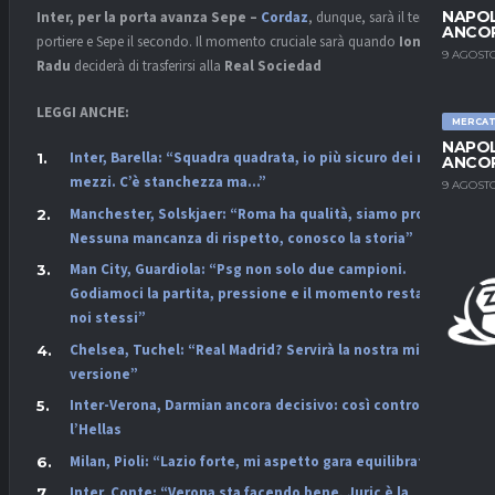
NAPOL
Inter, per la porta avanza Sepe –
Cordaz
, dunque, sarà il terzo
ANCO
portiere e Sepe il secondo. Il momento cruciale sarà quando
Ionut
9 AGOSTO
Radu
deciderà di trasferirsi alla
Real Sociedad
LEGGI ANCHE:
MERCA
NAPOL
Inter, Barella: “Squadra quadrata, io più sicuro dei miei
ANCO
mezzi. C’è stanchezza ma…”
9 AGOSTO
Manchester, Solskjaer: “Roma ha qualità, siamo pronti.
Nessuna mancanza di rispetto, conosco la storia”
Man City, Guardiola: “Psg non solo due campioni.
Godiamoci la partita, pressione e il momento restando
noi stessi”
Chelsea, Tuchel: “Real Madrid? Servirà la nostra miglior
versione”
Inter-Verona, Darmian ancora decisivo: così contro
l’Hellas
Milan, Pioli: “Lazio forte, mi aspetto gara equilibrata”
Inter, Conte: “Verona sta facendo bene, Juric è la