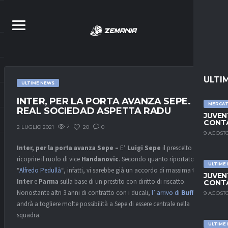
ULTI
ULTIME NEWS
INTER, PER LA PORTA AVANZA SEPE. LA
MERCA
REAL SOCIEDAD ASPETTA RADU
JUVEN
CONTA
2
20
0
2 LUGLIO 2021
9 AGOSTO
Inter, per la porta avanza Sepe –
E’
Luigi Sepe
il prescelto per
ricoprire il ruolo di vice
Handanovic
. Secondo quanto riportato da
ULTIME
“
Alfredo Pedullà
“, infatti, vi sarebbe già un accordo di massima tra
JUVEN
Inter
e
Parma
sulla base di un prestito con diritto di riscatto.
CONTA
Nonostante altri 3 anni di contratto con i ducali,
l’ arrivo di
Buffon
9 AGOSTO
andrà a togliere molte possibilità a Sepe di essere centrale nella
squadra.
ULTIME