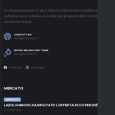
Da una passione per il calcio tattico e dalla professionalità sui
software nasce ZeMania, il portale per gli amanti delle tattiche
calcistiche virtuali.
CONTATTACI
INFO@ZEMANIA.IT
ENTRA NEL NOSTRO TEAM
INFO@ZEMANIA.IT
FACEBOOK
INSTAGRAM
MERCATO
MERCATO
LAZIO, IVANOVIC HA RIFIUTATO L’OFFERTA: ECCO PERCHÉ
9 AGOSTO 2026