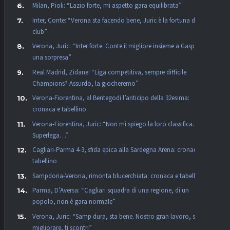
Milan, Pioli: “Lazio forte, mi aspetto gara equilibrata”
Inter, Conte: “Verona sta facendo bene, Juric è la fortuna dei
club”
Verona, Juric: “Inter forte. Conte il migliore insieme a Gasp, non
una sorpresa”
Real Madrid, Zidane: “Liga competitiva, sempre difficile.
Champions? Assurdo, la giocheremo”
Verona-Fiorentina, al Bentegodi l’anticipo della 32esima:
cronaca e tabellino
Verona-Fiorentina, Juric: “Non mi spiego la loro classifica. La
Superlega…”
Cagliari-Parma 4-3, sfida epica alla Sardegna Arena: cronaca e
tabellino
Sampdoria-Verona, rimonta blucerchiata: cronaca e tabellino
Parma, D’Aversa: “Cagliari squadra di una regione, di un
popolo, non è gara normale”
Verona, Juric: “Samp dura, sta bene. Nostro gran lavoro, se vuoi
migliorare, ti scontri”