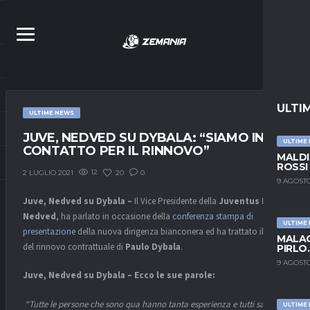
ULTI
ULTIME NEWS
JUVE, NEDVED SU DYBALA: “SIAMO IN
ULTIME
CONTATTO PER IL RINNOVO”
MALDI
ROSSI
12
20
0
2 LUGLIO 2021
9 AGOSTO
Juve, Nedved su Dybala –
Il Vice Presidente della
Juventus Pavel
Nedved
, ha parlato in occasione della
conferenza stampa di
ULTIME
presentazione
della nuova dirigenza bianconera ed ha trattato il tema
MALAG
del rinnovo contrattuale di
Paulo Dybala
.
PIRLO
9 AGOSTO
Juve, Nedved su Dybala – Ecco le sue parole:
“Tutte le persone che sono qua hanno tanta esperienza e tutti sanno
ULTIME