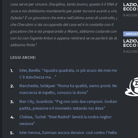
cosa serve per vincere. Disciplina, tanto lavoro, questo è il DNA della
LAZIO
ECCO 
Juve e noi dobbiamo mantenerlo per poter tornare avanti a vincerlo.
9 AGOSTO
Dybala? È un giocatore che entra nell’ultimo anno di contratto, penso
che Cherubini si sta occupando del caso ed è in contatto con il
giocatore che si sta preparando a Miami, abbiamo costante contatto
MERCA
con lui con l’agente Antun e appena rientrerà se ne parlerà da dove
LAZIO
abbiamo finito”.
ECCO 
9 AGOSTO
LEGGI ANCHE:
Inter, Barella: “Squadra quadrata, io più sicuro dei miei mezzi.
C’è stanchezza ma…”
Manchester, Solskjaer: “Roma ha qualità, siamo pronti. Nessuna
mancanza di rispetto, conosco la storia”
Man City, Guardiola: “Psg non solo due campioni. Godiamoci la
partita, pressione e il momento restando noi stessi”
Chelsea, Tuchel: “Real Madrid? Servirà la nostra miglior
versione”
Inter-Verona, Darmian ancora decisivo: così contro l’Hellas