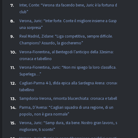
Inter, Conte: “Verona sta facendo bene, Juric è la fortuna dei
club”
Verona, Juric: “Inter forte. Conte il migliore insieme a Gasp, non
una sorpresa”
Real Madrid, Zidane: “Liga competitiva, sempre difficile.
Champions? Assurdo, la giocheremo”
Verona-Fiorentina, al Bentegodi l’anticipo della 32esima:
cronaca e tabellino
Verona-Fiorentina, Juric: “Non mi spiego la loro classifica. La
Superlega…”
Cagliari-Parma 4-3, sfida epica alla Sardegna Arena: cronaca e
tabellino
Sampdoria-Verona, rimonta blucerchiata: cronaca e tabellino
Parma, D’Aversa: “Cagliari squadra di una regione, di un
popolo, non è gara normale”
Verona, Juric: “Samp dura, sta bene. Nostro gran lavoro, se vuoi
migliorare, ti scontri”