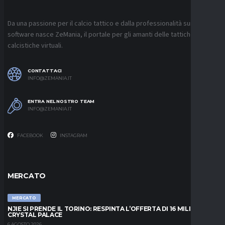
Da una passione per il calcio tattico e dalla professionalità sui
software nasce ZeMania, il portale per gli amanti delle tattiche
calcistiche virtuali.
CONTATTACI
INFO@ZEMANIA.IT
ENTRA NEL NOSTRO TEAM
INFO@ZEMANIA.IT
FACEBOOK
INSTAGRAM
MERCATO
MERCATO
NJIE SI PRENDE IL TORINO: RESPINTA L’OFFERTA DI 16 MILIONI DAL
CRYSTAL PALACE
6 AGOSTO 2026