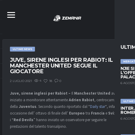
ULTI
ULTIME NEWS
JUVE, SIRENE INGLESI PER RABIOT: IL
MERCA
MANCHESTER UNITED SEGUE IL
NJIE S
GIOCATORE
L’OFF
PALAC
4
18
0
2 LUGLIO 2021
6 AGOSTO
Juve, sirene inglesi per Rabiot –
Il
Manchester United
avrebbe
iniziato a monitorare attentamente
Adrien Rabiot
, centrocampista
ULTIME
della
Juventus
. Secondo quanto riportato dal “
Daily star
“, infatti, in
INTER
ROMER
occasione dell’ ottavo di finale dell’
Europeo
tra
Francia
e
Svizzera
.
6 AGOSTO
i “
Red Devils
” hanno inviato un osservatore per seguire le
prestazioni del talento transalpino.