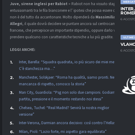
MERCA
Juve, sirene inglesi per Rabiot –
Rabiot non ha vissuto stagioni
INTER
entusiasmanti tra le fila bianconere e l’ ipotesi che possa essere ceduto
ROMER
non è del tutto da accantonare. Molto dipenderà da
Massimiliano
6 AGOSTO
Allegri
, il quale dovrà decidere se puntare ancora sul centrocampista
francese, che percepisce un importante stipendio, oppure darlo via e
prendere qualcuno con caratteristiche tecniche a lui più gradite.
ULTIME
VLAHO
LEGGI ANCHE:
6 AGOSTO
Inter, Barella: “Squadra quadrata, io più sicuro dei miei mezzi.
C’è stanchezza ma…”
Manchester, Solskjaer: “Roma ha qualità, siamo pronti. Nessuna
mancanza di rispetto, conosco la storia”
Man City, Guardiola: “Psg non solo due campioni. Godiamoci la
partita, pressione e il momento restando noi stessi”
Chelsea, Tuchel: “Real Madrid? Servirà la nostra miglior
versione”
Inter-Verona, Darmian ancora decisivo: così contro l’Hellas
Milan, Pioli: “Lazio forte, mi aspetto gara equilibrata”