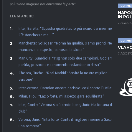
soluzione migliore per entrambe le parti”.
ULTIME
NAPOL
LEGGI ANCHE:
IN PO
7 AGOSTO
Inter, Barella: “Squadra quadrata, io più sicuro dei miei mezzi.
C’è stanchezza ma…”
ULTIME
Manchester, Solskjaer: “Roma ha qualità, siamo pronti. Nessuna
VLAHO
mancanza di rispetto, conosco la storia”
7 AGOSTO
Man City, Guardiola: “Psg non solo due campioni. Godiamoci la
partita, pressione e il momento restando noi stessi”
Chelsea, Tuchel: “Real Madrid? Servirà la nostra miglior
versione”
Inter-Verona, Darmian ancora decisivo: così contro l’Hellas
Milan, Pioli: “Lazio forte, mi aspetto gara equilibrata”
Inter, Conte: “Verona sta facendo bene, Juric è la fortuna dei
club”
Verona, Juric: “Inter forte. Conte il migliore insieme a Gasp, non
una sorpresa”