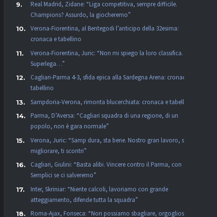
Real Madrid, Zidane: “Liga competitiva, sempre difficile.
Champions? Assurdo, la giocheremo”
Verona-Fiorentina, al Bentegodi l’anticipo della 32esima:
cronaca e tabellino
Verona-Fiorentina, Juric: “Non mi spiego la loro classifica. La
Superlega…”
Cagliari-Parma 4-3, sfida epica alla Sardegna Arena: cronaca e
tabellino
Sampdoria-Verona, rimonta blucerchiata: cronaca e tabellino
Parma, D’Aversa: “Cagliari squadra di una regione, di un
popolo, non è gara normale”
Verona, Juric: “Samp dura, sta bene. Nostro gran lavoro, se vuoi
migliorare, ti scontri”
Cagliari, Giulini: “Basta alibi. Vincere contro il Parma, con
Semplici se ci salveremo”
Inter, Skriniar: “Niente calcoli, lavoriamo con grande
atteggiamento, difende tutta la squadra”
Roma-Ajax, Fonseca: “Non possiamo sbagliare, orgogliosi per