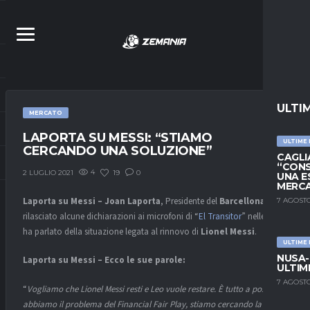
ULTI
MERCATO
LAPORTA SU MESSI: “STIAMO
ULTIME
CERCANDO UNA SOLUZIONE”
CAGLIA
“CONS
4
19
0
2 LUGLIO 2021
UNA E
MERC
Laporta su Messi – Joan Laporta
, Presidente del
Barcellona
, ha
7 AGOSTO
rilasciato alcune dichiarazioni ai microfoni di “
El Transitor
” nelle quali
ha parlato della situazione legata al rinnovo di
Lionel Messi
.
ULTIME
NUSA-
Laporta su Messi – Ecco le sue parole:
ULTIM
7 AGOSTO
“
Vogliamo che Lionel Messi resti e Leo vuole restare. È tutto a posto:
abbiamo il problema del Financial Fair Play, stiamo cercando la