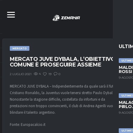
ULTI
MERCATO
MERCATO JUVE DYBALA, L’OBIETTIVO
ULTIME
COMUNE È PROSEGUIRE ASSIEME
MALDI
ROSSI
4
19
0
2 LUGLIO 2021
9 AGOSTO
MERCATO JUVE DYBALA – Indipendentemente da quale sarà il futuro di
Cristiano Ronaldo, la Juventus vuole tenersi stretto Paulo Dybala.
ULTIME
Nonostante la stagione difficile, costellata da infortuni e da
MALAG
prestazioni non troppo convincenti, il club di Andrea Agenlli vuole
PIRLO
blindare il talento argentino.
9 AGOSTO
Fonte: Europacalcio.it
ULTIME