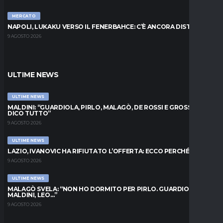
MERCATO
NAPOLI, LUKAKU VERSO IL FENERBAHCE: C’È ANCORA DISTANZA
9 AGOSTO 2026
ULTIME NEWS
ULTIME NEWS
MALDINI: “GUARDIOLA, PIRLO, MALAGÒ, DE ROSSI E GROSSO: VI
DICO TUTTO”
9 AGOSTO 2026
ULTIME NEWS
LAZIO, IVANOVIC HA RIFIUTATO L’OFFERTA: ECCO PERCHÉ
9 AGOSTO 2026
ULTIME NEWS
MALAGÒ SVELA: “NON HO DORMITO PER PIRLO. GUARDIOLA,
MALDINI, LEO…”
9 AGOSTO 2026