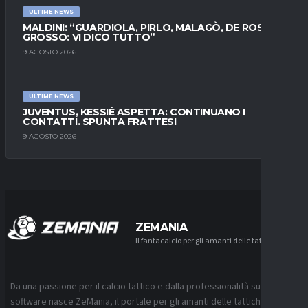
ULTIME NEWS
MALDINI: “GUARDIOLA, PIRLO, MALAGÒ, DE ROSSI E
GROSSO: VI DICO TUTTO”
9 AGOSTO 2026
ULTIME NEWS
JUVENTUS, KESSIÉ ASPETTA: CONTINUANO I
CONTATTI. SPUNTA FRATTESI
9 AGOSTO 2026
ZEMANIA
Il fantacalcio per gli amanti delle tattiche
Da una passione per il calcio tattico e dalla professionalità sui
software nasce ZeMania, il portale per gli amanti delle tattiche