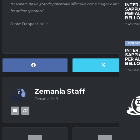
trascinata da un grande potenziale offensivo come Insigne e Immobile,
INTER
SAPPI
ha ottime speranze
“.
PER A
BELLO
Fonte: Europacalcio.it
7 AGOSTO
MERCA
INTER
SAPPI
PER A
BELLO
7 AGOSTO
Zemania Staff
Zemania Staff