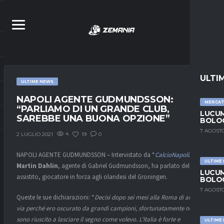
ULTI
ULTIME NEWS
NAPOLI AGENTE GUDMUNDSSON:
MERCA
“PARLIAMO DI UN GRANDE CLUB,
LUCUM
SAREBBE UNA BUONA OPZIONE”
BOLOG
7 AGOSTO
4
19
0
2 LUGLIO 2021
NAPOLI AGENTE GUDMUNDSSON – Intervistato da “
CalcioNapoli24.it
“,
ULTIME
Martin Dahlin
, agente di Gabriel Gudmundsson, ha parlato del suo
LUCUM
assistito, giocatore in forza agli olandesi del Groningen.
BOLOG
7 AGOSTO
Queste le sue dichiarazioni: “
Decisi dopo sei mesi alla Roma di andare
via perché ero oscurato da grandi campioni, sfortunatamente non
sono riuscito a lasciare il segno come volevo. L’Italia è forte e
ULTIME