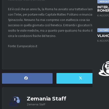
MERCA
INTER
Ed è così che un anno fa, la Roma ha avviato una trattativa lampo
ROMER
con l’Inter, per portare nella Capitale Matteo Politano e rinunciare a
6 AGOSTO
Spinazzola. Nessuno ha mai compreso con esattezza cosa sia
successo in quella giornata così frenetica. Entrambi i giocatori hanno
svolto le visite mediche, ma a quanto pare qualcuno ha storto il naso
ULTIME
VLAHO
circa le condizioni fisiche del terzino.
6 AGOSTO
Fonte: Europacalcio.it
Zemania Staff
Zemania Staff