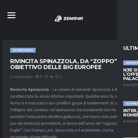
ULTI
ULTIME NEWS
RIVINCITA SPINAZZOLA, DA “ZOPPO” A
MERCA
OBIETTIVO DELLE BIG EUROPEE
NJIE S
L’OFF
5
19
0
2 LUGLIO 2021
PALAC
6 AGOSTO
Rivincita Spinazzola
– La carriera di Leonardo Spinazzola è stata
caratterizzata da alcuni infortuni importanti. Qualche anno fa, la
Roma si è assicurata il suo cartellino grazie al trasferimento di Luca
ULTIME
Pellegrini alla Juventus. Un’operazione che inizialmente non ha
INTER
ROMER
suscitato l’entusiasmo dei tifosi giallorossi, che hanno visto partire
6 AGOSTO
uno dei terzini più promettenti, in favore dell’arrivo del “ragazzo
fragile”. Con il tempo, poi, Spinazzola si è ambientato, ma ha
riscontrato alcune difficoltà.