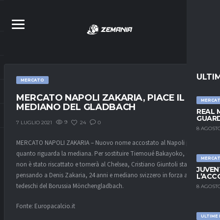
ULTI
MERCATO
MERCATO NAPOLI ZAKARIA, PIACE IL
MERCA
MEDIANO DEL GLADBACH
REAL 
GUARD
9
24
0
7 LUGLIO 2021
8 AGOSTO
MERCATO NAPOLI ZAKARIA – Nuovo nome accostato al Napoli per
quanto riguarda la mediana. Per sostituire Tiemoué Bakayoko, che
MERCA
non è stato riscattato e tornerà al Chelsea, Cristiano Giuntoli starebbe
JUVEN
pensando a Denis Zakaria, 24 anni e mediano svizzero in forza ai
L’ACC
tedeschi del Borussia Mönchengladbach.
8 AGOSTO
Fonte: Europacalcio.it
ULTIME