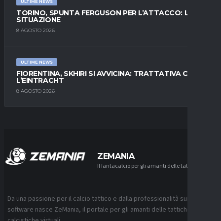
ULTIME NEWS
TORINO, SPUNTA FERGUSON PER L’ATTACCO: LA
SITUAZIONE
8 AGOSTO 2026
ULTIME NEWS
FIORENTINA, SKHIRI SI AVVICINA: TRATTATIVA CON
L’EINTRACHT
8 AGOSTO 2026
ZEMANIA
Il fantacalcio per gli amanti delle tattiche
Da una passione per il calcio tattico e dalla professionalità sui
software nasce ZeMania, il portale per gli amanti delle tattiche
calcistiche virtuali.