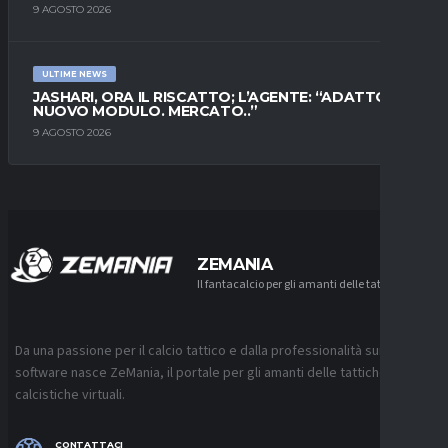
9 AGOSTO 2026
ULTIME NEWS
JASHARI, ORA IL RISCATTO; L’AGENTE: “ADATTO AL
NUOVO MODULO. MERCATO..”
9 AGOSTO 2026
ZEMANIA
Il fantacalcio per gli amanti delle tattiche
Da una passione per il calcio tattico e dalla professionalità sui
software nasce ZeMania, il portale per gli amanti delle tattiche
calcistiche virtuali.
CONTATTACI