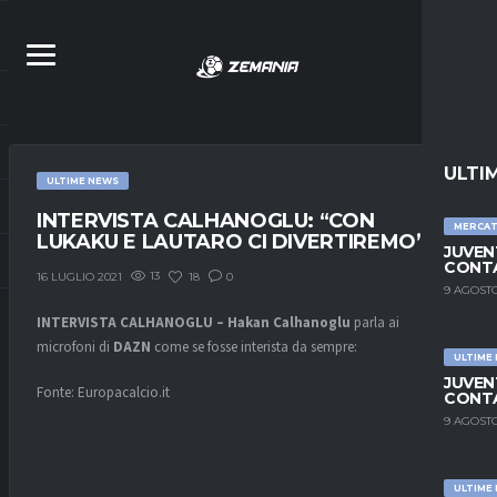
ULTI
ULTIME NEWS
INTERVISTA CALHANOGLU: “CON
MERCA
LUKAKU E LAUTARO CI DIVERTIREMO”
JUVEN
CONTA
13
18
0
16 LUGLIO 2021
9 AGOSTO
INTERVISTA CALHANOGLU – Hakan
Calhanoglu
parla ai
microfoni di
DAZN
come se fosse interista da sempre:
ULTIME
JUVEN
Fonte: Europacalcio.it
CONTA
9 AGOSTO
ULTIME